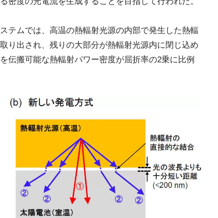
る密度の光電流を生成することを目指して行われた。
ステムでは、高温の熱輻射光源の内部で発生した熱輻
取り出され、残りの大部分が熱輻射光源内に閉じ込め
を伝搬可能な熱輻射パワー密度が屈折率の2乗に比例