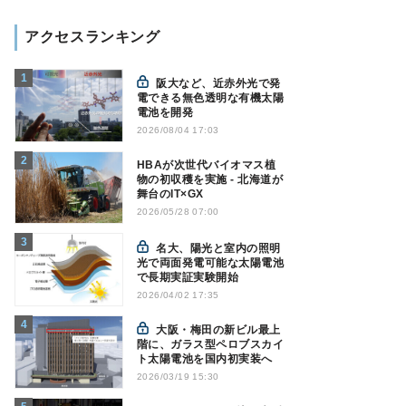
アクセスランキング
阪大など、近赤外光で発
電できる無色透明な有機太陽
電池を開発
2026/08/04 17:03
HBAが次世代バイオマス植
物の初収穫を実施 - 北海道が
舞台のIT×GX
2026/05/28 07:00
名大、陽光と室内の照明
光で両面発電可能な太陽電池
で長期実証実験開始
2026/04/02 17:35
大阪・梅田の新ビル最上
階に、ガラス型ペロブスカイ
ト太陽電池を国内初実装へ
2026/03/19 15:30