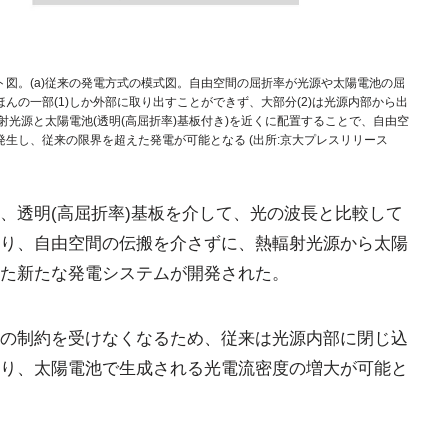
図。(a)従来の発電方式の模式図。自由空間の屈折率が光源や太陽電池の屈
の一部(1)しか外部に取り出すことができず、大部分(2)は光源内部から出
射光源と太陽電池(透明(高屈折率)基板付き)を近くに配置することで、自由空
生し、従来の限界を超えた発電が可能となる (出所:京大プレスリリース
、透明(高屈折率)基板を介して、光の波長と比較して
り、自由空間の伝搬を介さずに、熱輻射光源から太陽
た新たな発電システムが開発された。
の制約を受けなくなるため、従来は光源内部に閉じ込
り、太陽電池で生成される光電流密度の増大が可能と