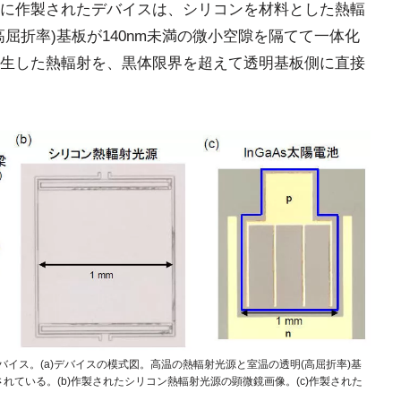
に作製されたデバイスは、シリコンを材料とした熱輻
屈折率)基板が140nm未満の微小空隙を隔てて一体化
生した熱輻射を、黒体限界を超えて透明基板側に直接
イス。(a)デバイスの模式図。高温の熱輻射光源と室温の透明(高屈折率)基
されている。(b)作製されたシリコン熱輻射光源の顕微鏡画像。(c)作製された