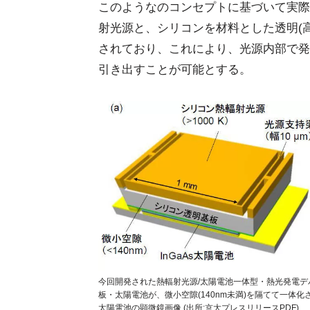
このようなのコンセプトに基づいて実際
射光源と、シリコンを材料とした透明(高
されており、これにより、光源内部で発
引き出すことが可能とする。
今回開発された熱輻射光源/太陽電池一体型・熱光発電デバ
板・太陽電池が、微小空隙(140nm未満)を隔てて一体化
太陽電池の顕微鏡画像 (出所:京大プレスリリースPDF)