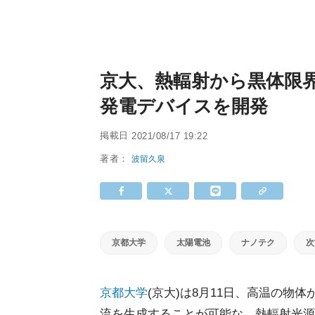
京大、熱輻射から黒体限
発電デバイスを開発
掲載日
2021/08/17 19:22
著者：
波留久泉
京都大学
太陽電池
ナノテク
次
京都大学
(京大)は8月11日、高温の
流を生成することが可能な、熱輻射光源