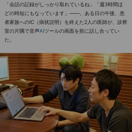
「会話の記録がしっかり取れているね」「週3時間ほ
どの時短にもなっています」――。ある日の午後、患
者家族へのIC（病状説明）を終えた2人の医師が、診察
室の片隅で音声
AI
ツールの画面を前に話し合ってい
た。