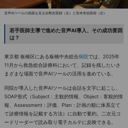
音声AIツールの画面を見る全剛史医師（左）と安本有佑医師（右）
若手医師主導で進めた音声AI導入、その成功要因
は？
東京都 板橋区にある板橋中央総合
病院
では、2025年
11月から救急総合診療科において、記録を残したいさ
まざまな場面で音声AIツールの活用を進めている。
同院が導入した音声AIツールは会話を文字に起こし、
SOAP形式（Subject：主観的情報、Object：客観的情
報、Assessment：評価、Plan：計画の順に体系立て
て診療情報を記載する方法）に自動で要約。二次元コ
ードリーダーで読み取り電子カルテに反映できる。