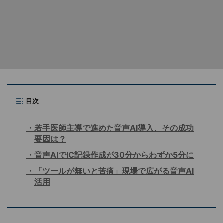
目次
若手医師主導で進めた音声AI導入、その成功
要因は？
音声AIでIC記録作成が30分からわずか5分に
「ツールが無いと苦痛」現場で広がる音声AI
活用