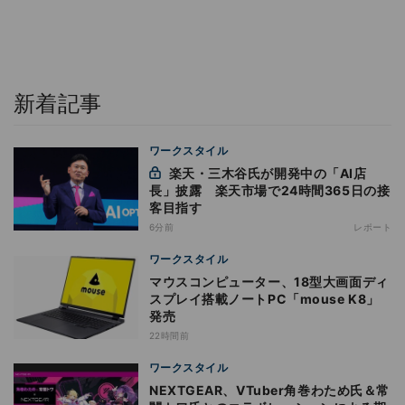
新着記事
ワークスタイル
楽天・三木谷氏が開発中の「AI店
長」披露 楽天市場で24時間365日の接
客目指す
6分前
レポート
ワークスタイル
マウスコンピューター、18型大画面ディ
スプレイ搭載ノートPC「mouse K8」
発売
22時間前
ワークスタイル
NEXTGEAR、VTuber角巻わため氏＆常