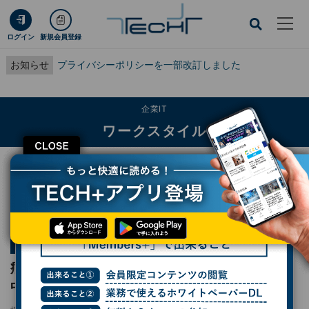
ログイン
新規会員登録
お知らせ
プライバシーポリシーを一部改訂しました
企業IT
ワークスタイル
CLOSE
TECH+
企業IT
ワークスタイル
病状説明の記録作成が30分から5分に、板橋中央総合病院が進める音声AI活用
連載
実例で読む医療現場のAI活用
第1回
病状説明の記録作成が30分から5分に、板橋
中央総合病院が進める音声AI活用