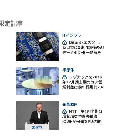
限定記事
ITインフラ
Bitgrit×エスツー、
秋田市に2兆円規模のAI
データセンター建設を
計画か
半導体
レゾナックの2026
年12月期上期のコア営
業利益は前年同期比2.6
倍の888億円、AI向け半
導体材料が好調
企業動向
NTT、第1四半期は
増収増益で過去最高
IOWNや分散GPUの取
り組みを説明