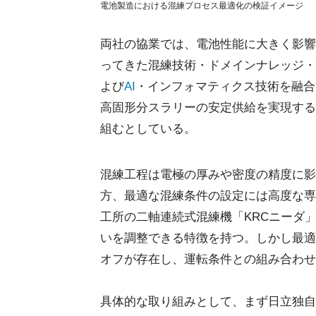
電池製造における混練プロセス最適化の検証イメージ
両社の協業では、電池性能に大きく影響
ってきた混練技術・ドメインナレッジ・
よび
AI
・インフォマティクス技術を融合
高固形分スラリーの安定供給を実現する
組むとしている。
混練工程は電極の厚みや密度の精度に影
方、最適な混練条件の設定には高度な専
工所の二軸連続式混練機「KRCニーダ
いを調整できる特徴を持つ。しかし最適
オフが存在し、運転条件との組み合わせ
具体的な取り組みとして、まず日立独自