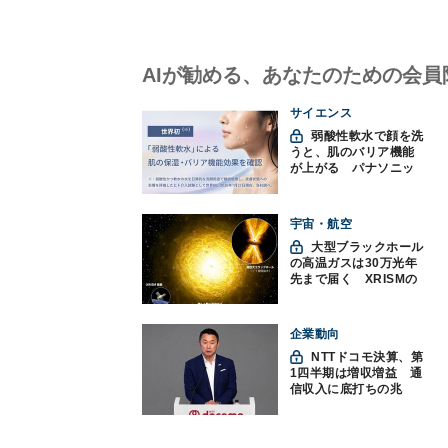
AIが勧める、あなたのための会員
サイエンス
弱酸性軟水で顔を洗
うと、肌のバリア機能
が上がる パナソニッ
クと神戸大が確認
宇宙・航空
大型ブラックホール
の高温ガスは30万光年
先まで届く XRISMの
観測で判明
企業動向
NTTドコモ決算、第
1四半期は増収増益 通
信収入に底打ちの兆
し、金融・AIを強化