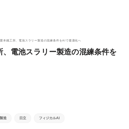
栗本鐵工所、電池スラリー製造の混練条件をAIで最適化へ
所、電池スラリー製造の混練条件を
製造
日立
フィジカルAI