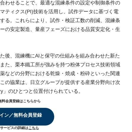
合わせることで、最適な混練条件の設定や制御条件の
ティクス(PI)技術を活用し、試作データに基づく電
する。これらにより、試作・検証工数の削減、混練条
ーの安定製造、量産フェーズにおける品質安定化・生
た後、混練機にAIと保守の仕組みを組み合わせた新た
また、栗本鐵工所が強みを持つ粉体プロセス技術領域
薬などの分野における乾燥・焼成・粉砕といった関連
この協業は、日立グループが提供する産業分野向け次
ustry」のひとつと位置付けられている。
無料会員登録はこちらから
イン／無料会員登録
サービスの詳細は
こちら