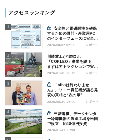
アクセスランキング
安全性と電磁耐性を確保
するための設計 - 産業用PC
のインターフェースに安全絶
縁を適用する
レポート
2026/08/06 06:00
川崎重工が4脚ロボ
「CORLEO」事業を説明、
まずはアトラクションで実用
化へ
レポート
2026/07/30 18:15
「aiboは終わりませ
ん」。ソニー責任者が語る発
表の真相と“次の章”
レポート
2026/06/30 15:00
三菱電機、データセンタ
ー冷却機器の製造工場を米国
で設立 約48億円投資
2026/07/31 11:50