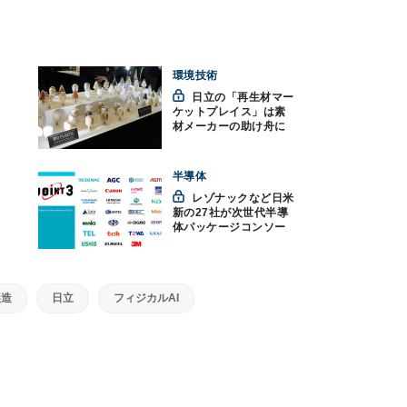
環境技術
日立の「再生材マー
ケットプレイス」は素
材メーカーの助け舟に
なれるか - 高機能素材
Week
半導体
レゾナックなど日米
新の27社が次世代半導
体パッケージコンソー
シアム「JOINT3」を設
立
製造
日立
フィジカルAI