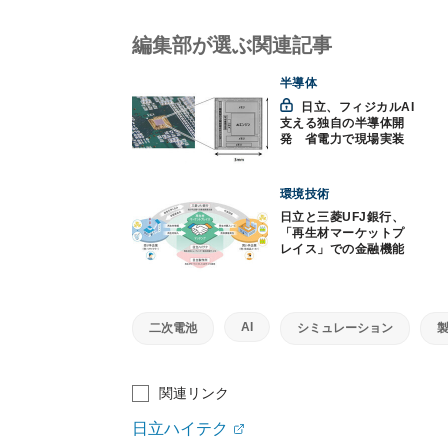
編集部が選ぶ関連記事
半導体
日立、フィジカルAI
支える独自の半導体開
発 省電力で現場実装
も視野に
環境技術
日立と三菱UFJ銀行、
「再生材マーケットプ
レイス」での金融機能
提供へ連携
AI
二次電池
シミュレーション
関連リンク
日立ハイテク