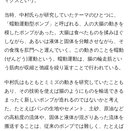
ィクスという。
当時、中村氏らが研究していたテーマのひとつに、
「蠕動運動型ポンプ」と呼ばれる、人の大腸の動きを
模したポンプがあった。大腸は食べたものを揉みほぐ
しながら、あるいは液体と固体を分離させながら、そ
の食塊を肛門へと運んでいく。この動きのことを蠕動
(ぜんどう)運動という。蠕動運動は、腸の輪走筋とい
う筋肉が収縮と弛緩を繰り返すことで行われている。
中村氏はもともとミミズの動きを研究していたことも
あり、その技術を使えば腸のようにものを輸送できる
まったく新しいポンプが造れるのではないかと考え
た。たとえばパンの生地やセメント、土砂、原油など
の高粘度の流体や、固体と液体が混ざりあった流体を
搬送することは、従来のポンプでは難しく、たとえば