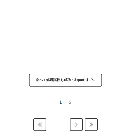
次へ：燃焼試験も成功 - &quot;すで…
1
2