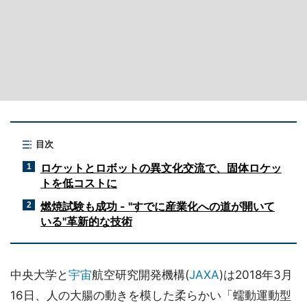
目次
ロケットとロボットの異文化交流で、固体ロケッ
1
トを低コストに
燃焼試験も成功 - "すでに産業化への道が開いて
2
いる"革新的な技術
中央大学と
宇宙
航空研究開発機構(
JAXA
)は2018年3月
16日、人の大腸の動きを模した柔らかい「蠕動運動型