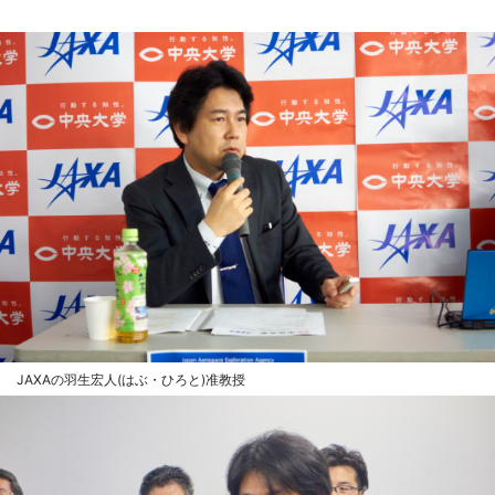
JAXAの羽生宏人(はぶ・ひろと)准教授