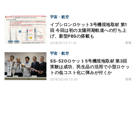
宇宙・航空
イプシロンロケット3号機現地取材 第1
回 今回は初の太陽同期軌道への打ち上
げ、新型PBSの搭載も
連載
2018/01/15 11:15
宇宙・航空
SS-520ロケット5号機現地取材 第3回
実験は成功、民生品の活用で小型ロケッ
トの低コスト化に弾みが付くか
連載
2018/02/06 10:00