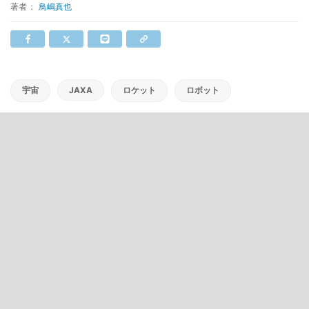
著者：
鳥嶋真也
宇宙
JAXA
ロケット
ロボット