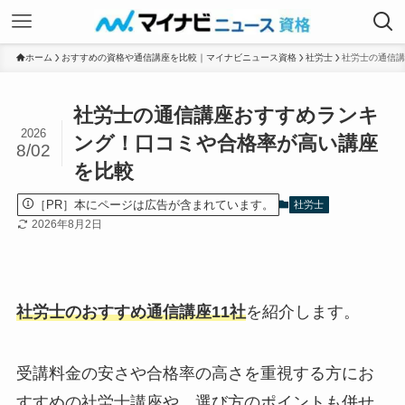
ホーム
おすすめの資格や通信講座を比較｜マイナビニュース資格
社労士
社労士の通信講
社労士の通信講座おすすめランキ
2026
ング！口コミや合格率が高い講座
8/02
を比較
［PR］本にページは広告が含まれています。
社労士
2026年8月2日
社労士のおすすめ通信講座11社
を紹介します。
受講料金の安さや合格率の高さを重視する方にお
すすめの社労士講座や、選び方のポイントも併せ