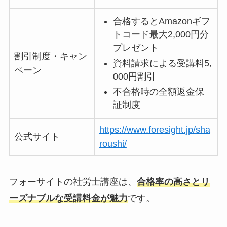
合格するとAmazonギフ
トコード最大2,000円分
プレゼント
割引制度・キャン
資料請求による受講料5,
ペーン
000円割引
不合格時の全額返金保
証制度
https://www.foresight.jp/sha
公式サイト
roushi/
フォーサイトの社労士講座は、
合格率の高さとリ
ーズナブルな受講料金が魅力
です。