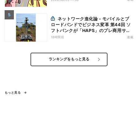
ネットワーク進化論 - モバイルとブ
ロードバンドでビジネス変革 第44回 ソ
フトバンクが「HAPS」のプレ商用サー
ビス開始を表明、本格的な商用展開のめ
18時間前
連載
どは
ランキングをもっと見る
もっと見る