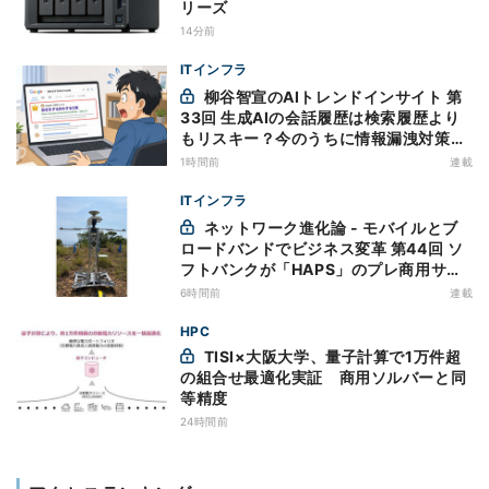
リーズ
14分前
ITインフラ
柳谷智宣のAIトレンドインサイト 第
33回 生成AIの会話履歴は検索履歴より
もリスキー？今のうちに情報漏洩対策を
万全にしておこう
1時間前
連載
ITインフラ
ネットワーク進化論 - モバイルとブ
ロードバンドでビジネス変革 第44回 ソ
フトバンクが「HAPS」のプレ商用サー
ビス開始を表明、本格的な商用展開のめ
6時間前
連載
どは
HPC
TISI×大阪大学、量子計算で1万件超
の組合せ最適化実証 商用ソルバーと同
等精度
24時間前