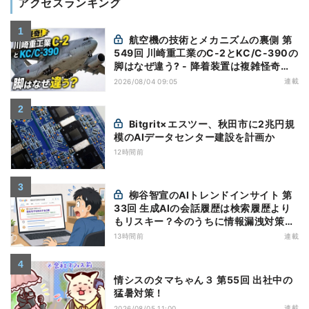
アクセスランキング
航空機の技術とメカニズムの裏側 第
549回 川崎重工業のC-2とKC/C-390の
脚はなぜ違う? - 降着装置は複雑怪奇
(5)|軍用輸送機(10)
連載
2026/08/04 09:05
Bitgrit×エスツー、秋田市に2兆円規
模のAIデータセンター建設を計画か
12時間前
柳谷智宣のAIトレンドインサイト 第
33回 生成AIの会話履歴は検索履歴より
もリスキー？今のうちに情報漏洩対策を
万全にしておこう
13時間前
連載
情シスのタマちゃん３ 第55回 出社中の
猛暑対策！
連載
2026/08/05 11:00