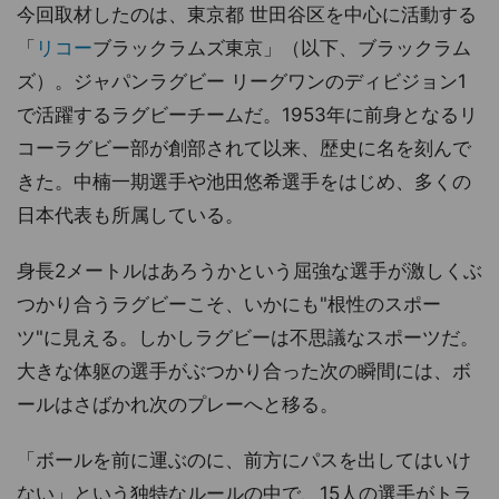
今回取材したのは、東京都 世田谷区を中心に活動する
「
リコー
ブラックラムズ東京」（以下、ブラックラム
ズ）。ジャパンラグビー リーグワンのディビジョン1
で活躍するラグビーチームだ。1953年に前身となるリ
コーラグビー部が創部されて以来、歴史に名を刻んで
きた。中楠一期選手や池田悠希選手をはじめ、多くの
日本代表も所属している。
身長2メートルはあろうかという屈強な選手が激しくぶ
つかり合うラグビーこそ、いかにも"根性のスポー
ツ"に見える。しかしラグビーは不思議なスポーツだ。
大きな体躯の選手がぶつかり合った次の瞬間には、ボ
ールはさばかれ次のプレーへと移る。
「ボールを前に運ぶのに、前方にパスを出してはいけ
ない」という独特なルールの中で、15人の選手がトラ