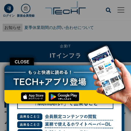
ログイン
新規会員登録
お知らせ
夏季休業期間のお問い合わせについて
企業IT
ITインフラ
CLOSE
TECH+
企業IT
ITインフラ
“根性論”だけでは勝てない リコーブラックラムズ東京で見たラグビーDX
連載
スポーツIT最前線：勝利はどこまで"予測"できるのか
第1回
“根性論”だけでは勝てない リコーブラックラ
ムズ東京で見たラグビーDX