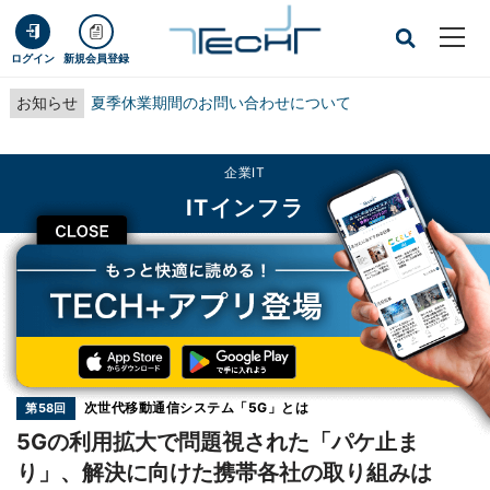
ログイン
新規会員登録
お知らせ
夏季休業期間のお問い合わせについて
企業IT
ITインフラ
CLOSE
TECH+
企業IT
ITインフラ
5Gの利用拡大で問題視された「パケ止まり」、解決に向けた携帯各社の取り組み
は
連載
次世代移動通信システム「5G」とは
第58回
5Gの利用拡大で問題視された「パケ止ま
り」、解決に向けた携帯各社の取り組みは