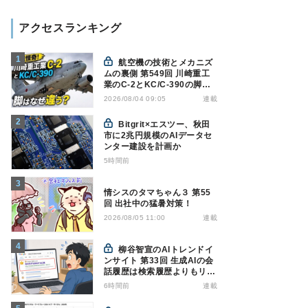
アクセスランキング
航空機の技術とメカニズ
ムの裏側 第549回 川崎重工
業のC-2とKC/C-390の脚は
なぜ違う? - 降着装置は複雑
連載
2026/08/04 09:05
怪奇(5)|軍用輸送機(10)
Bitgrit×エスツー、秋田
市に2兆円規模のAIデータセ
ンター建設を計画か
5時間前
情シスのタマちゃん３ 第55
回 出社中の猛暑対策！
連載
2026/08/05 11:00
柳谷智宣のAIトレンドイ
ンサイト 第33回 生成AIの会
話履歴は検索履歴よりもリス
キー？今のうちに情報漏洩対
6時間前
連載
策を万全にしておこう