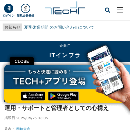
ログイン
新規会員登録
お知らせ
夏季休業期間 のお問い合わせについて
企業IT
ITインフラ
CLOSE
TECH+
企業IT
ITインフラ
運用・サポートと管理者としての心構え
連載
Microsoft 365の導入・運用管理の勘所
第6回
運用・サポートと管理者としての心構え
掲載日
2025/09/25 08:05
著者：
岡崎俊彦