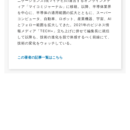
ニケーションズ(現マイナビ)の運営するオンラインメデ
ィア「マイコミジャーナル」に移籍。以降、半導体業界
を中心に、半導体の適用範囲の拡大とともに、スーパー
コンピュータ、自動車、ロボット、産業機器、宇宙、AI
とフォロー範囲を拡大してきた。2021年のビジネス情
報メディア「TECH+」立ち上げに併せて編集長に就任
して以降も、技術の進化を肌で体感するべく前線にて、
技術の変化をウォッチしている。
この著者の記事一覧はこちら