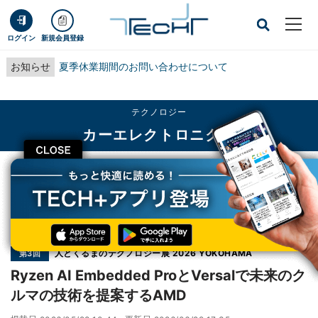
ログイン
新規会員登録
お知らせ
夏季休業期間のお問い合わせについて
テクノロジー
カーエレクトロニクス
CLOSE
TECH+
テクノロジー
カーエレクトロニクス
Ryzen AI Embedded ProとVersalで未来のクルマの技術を提案するAMD
連載
人とくるまのテクノロジー展 2026 YOKOHAMA
第3回
Ryzen AI Embedded ProとVersalで未来のク
ルマの技術を提案するAMD