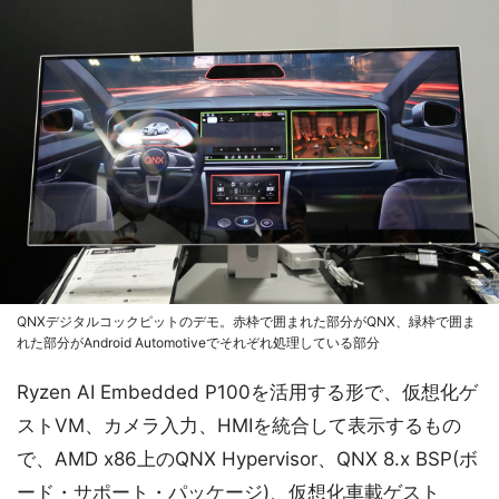
QNXデジタルコックピットのデモ。赤枠で囲まれた部分がQNX、緑枠で囲ま
れた部分がAndroid Automotiveでそれぞれ処理している部分
Ryzen AI Embedded P100を活用する形で、仮想化ゲ
ストVM、カメラ入力、HMIを統合して表示するもの
で、AMD x86上のQNX Hypervisor、QNX 8.x BSP(ボ
ード・サポート・パッケージ)、仮想化車載ゲスト