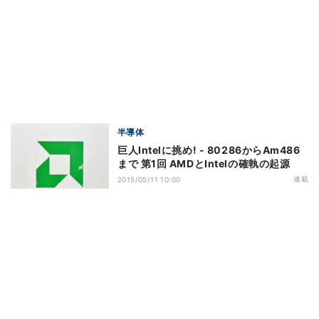
半導体
巨人Intelに挑め! - 80286からAm486
まで 第1回 AMDとIntelの確執の起源
連載
2015/05/11 10:00