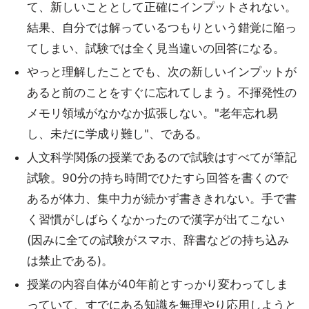
て、新しいこととして正確にインプットされない。
結果、自分では解っているつもりという錯覚に陥っ
てしまい、試験では全く見当違いの回答になる。
やっと理解したことでも、次の新しいインプットが
あると前のことをすぐに忘れてしまう。不揮発性の
メモリ領域がなかなか拡張しない。"老年忘れ易
し、未だに学成り難し"、である。
人文科学関係の授業であるので試験はすべてが筆記
試験。90分の持ち時間でひたすら回答を書くので
あるが体力、集中力が続かず書ききれない。手で書
く習慣がしばらくなかったので漢字が出てこない
(因みに全ての試験がスマホ、辞書などの持ち込み
は禁止である)。
授業の内容自体が40年前とすっかり変わってしま
っていて、すでにある知識を無理やり応用しようと