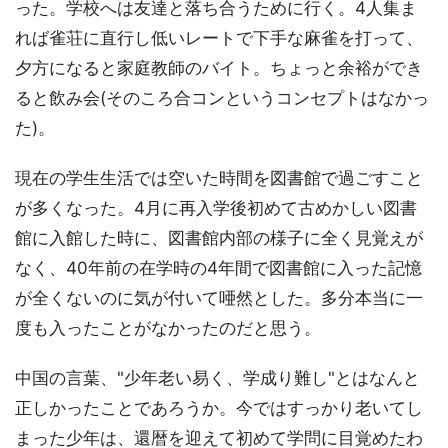
った。学校へは友達と落ち合うために行く。4人集ま
れば雀荘に直行し低いレートで下手な麻雀を打って、
夕方になると家庭教師のバイト。ちょっと余裕ができ
ると飲み会(そのころ合コンというコンセプトはなかっ
た)。
現在の学生生活では空いた時間を図書館で過ごすこと
が多くなった。4月に再入学後初めて古めかしい図書
館に入館した時に、図書館内部の様子に全く見覚えが
なく、40年前の在学時の4年間で図書館に入った記憶
が全くないのに気が付いて唖然とした。多分本当に一
度も入ったことがなかったのだと思う。
中国の言葉、"少年老い易く、学成り難し"とはなんと
正しかったことであろうか。今ではすっかり老いてし
まった少年は、還暦を迎えて初めて学問に目覚めたわ