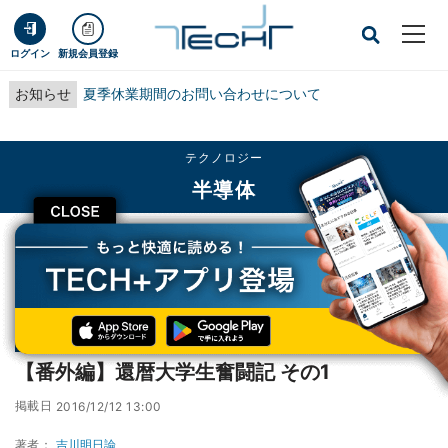
ログイン
新規会員登録
お知らせ
夏季休業期間のお問い合わせについて
テクノロジー
半導体
CLOSE
TECH+
テクノロジー
半導体
【番外編】還暦大学生奮闘記 その1
連載
巨人Intelに挑め! – サーバー市場に殴りこみをかけたK8
第20回
【番外編】還暦大学生奮闘記 その1
掲載日
2016/12/12 13:00
著者：
吉川明日論