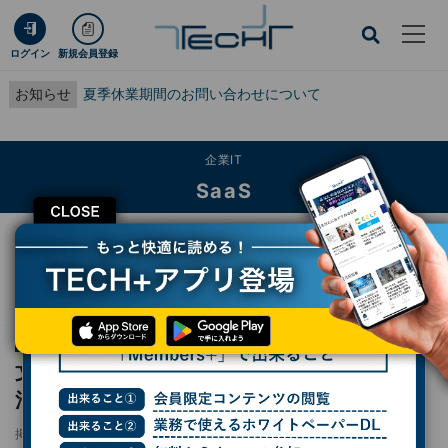
ログイン
新規会員登録
お知らせ
夏季休業期間のお問い合わせについて
企業IT
SaaS
CLOSE
TECH+
企業IT
SaaS
文書の途中で用紙を「横向き」に変更する方法
連載
知って得するWord使いこなし術
第35回
文書の途中で用紙を「横向き」に変更する方
法
掲載日
2026/03/23 11:00