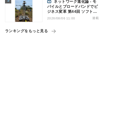
ネットワーク進化論 - モ
バイルとブロードバンドでビ
ジネス変革 第44回 ソフトバ
ンクが「HAPS」のプレ商用
連載
2026/08/06 11:00
サービス開始を表明、本格的
な商用展開のめどは
ランキングをもっと見る