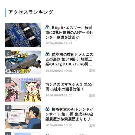
アクセスランキング
Bitgrit×エスツー、秋田
市に2兆円規模のAIデータセ
ンター建設を計画か
2026/08/06 16:41
航空機の技術とメカニズ
ムの裏側 第549回 川崎重工
業のC-2とKC/C-390の脚は
なぜ違う? - 降着装置は複雑
連載
2026/08/04 09:05
怪奇(5)|軍用輸送機(10)
情シスのタマちゃん３ 第55
回 出社中の猛暑対策！
連載
2026/08/05 11:00
柳谷智宣のAIトレンドイ
ンサイト 第33回 生成AIの会
話履歴は検索履歴よりもリス
キー？今のうちに情報漏洩対
連載
2026/08/06 15:50
策を万全にしておこう