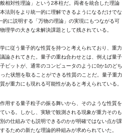
般相対性理論」という2本柱だ。両者を統合した理論
本法則をより統一的に理解できるようになるだけでな
一的に説明する「万物の理論」の実現にもつながる可
物理学の大きな未解決課題として残されている。
学に従う量子的な性質を持つと考えられており、重力
議論されてきた。量子の重ね合わせとは、例えば量子
子ビットが、通常のコンピュータのように0か1のどち
さった状態を取ることができる性質のことだ。量子重力
質が重力にも現れる可能性があると考えられている。
作用する量子粒子の振る舞いから、そのような性質を
ている。しかし、実験で観測される現象が重力そのも
別の仕組みでも説明できるのかが明確ではない点が課
するための新たな理論的枠組みが求められていた。