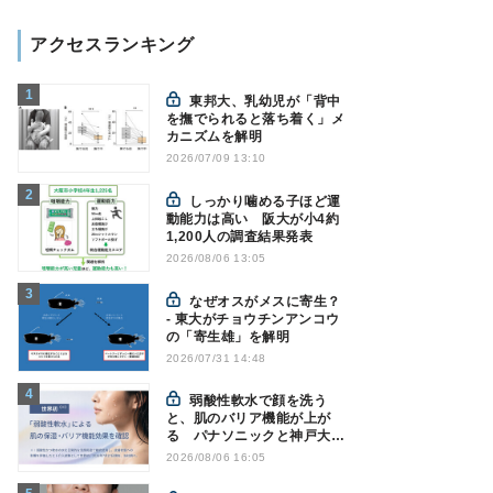
アクセスランキング
東邦大、乳幼児が「背中
を撫でられると落ち着く」メ
カニズムを解明
2026/07/09 13:10
しっかり噛める子ほど運
動能力は高い 阪大が小4約
1,200人の調査結果発表
2026/08/06 13:05
なぜオスがメスに寄生？
- 東大がチョウチンアンコウ
の「寄生雄」を解明
2026/07/31 14:48
弱酸性軟水で顔を洗う
と、肌のバリア機能が上が
る パナソニックと神戸大が
確認
2026/08/06 16:05