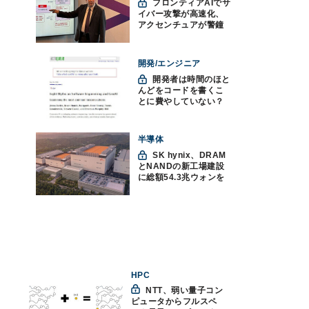
フロンティアAIでサ
イバー攻撃が高速化、
アクセンチュアが警鐘
「防御中心からの脱却
を」
開発/エンジニア
開発者は時間のほと
んどをコードを書くこ
とに費やしていない？
ソフトウェアエンジニ
アリングにおけるAIの8
つの神話への賛否
半導体
SK hynix、DRAM
とNANDの新工場建設
に総額54.3兆ウォンを
投資
HPC
NTT、弱い量子コン
ピュータからフルスペ