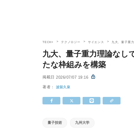
TECH+
テクノロジー
サイエンス
九大、量子重
九大、量子重力理論なし
たな枠組みを構築
掲載日
2026/07/07 19:16
著者：
波留久泉
量子技術
九州大学