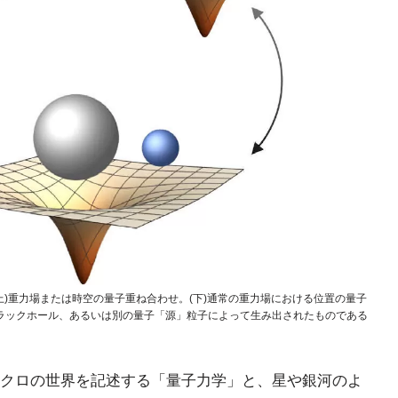
上)重力場または時空の量子重ね合わせ。(下)通常の重力場における位置の量子
ラックホール、あるいは別の量子「源」粒子によって生み出されたものである
クロの世界を記述する「量子力学」と、星や銀河のよ