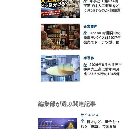
軍事とIT 第674回
宇宙では人工衛星をど
う見分けるのか|戦闘識
別(11)
企業動向
OpenAIが開発中の
新型デバイスは2027年
発売でドーナツ型、価
格300ドル超に
半導体
2026年6月の世界半
導体売上高は前年同月
比123.6％増の1345億
ドルで過去最高更新
SIA調べ
編集部が選ぶ関連記事
サイエンス
日大など、量子もつ
れを「螺旋」で読み解