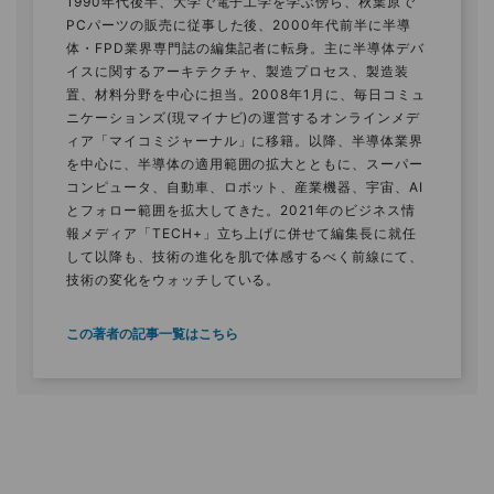
1990年代後半、大学で電子工学を学ぶ傍ら、秋葉原で
PCパーツの販売に従事した後、2000年代前半に半導
体・FPD業界専門誌の編集記者に転身。主に半導体デバ
イスに関するアーキテクチャ、製造プロセス、製造装
置、材料分野を中心に担当。2008年1月に、毎日コミュ
ニケーションズ(現マイナビ)の運営するオンラインメデ
ィア「マイコミジャーナル」に移籍。以降、半導体業界
を中心に、半導体の適用範囲の拡大とともに、スーパー
コンピュータ、自動車、ロボット、産業機器、宇宙、AI
とフォロー範囲を拡大してきた。2021年のビジネス情
報メディア「TECH+」立ち上げに併せて編集長に就任
して以降も、技術の進化を肌で体感するべく前線にて、
技術の変化をウォッチしている。
この著者の記事一覧はこちら