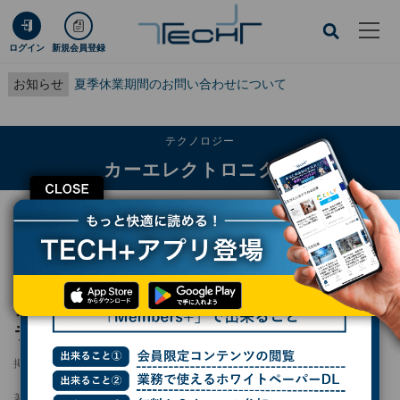
ログイン
新規会員登録
お知らせ
夏季休業期間のお問い合わせについて
テクノロジー
カーエレクトロニクス
CLOSE
TECH+
テクノロジー
カーエレクトロニクス
チューリングにAMDなどが出資、シリーズAラウンド全体で総額278.9億円を調
達
チューリングにAMDなどが出資、シリーズA
ラウンド全体で総額278.9億円を調達
掲載日
2026/07/06 19:13
著者：
小林行雄