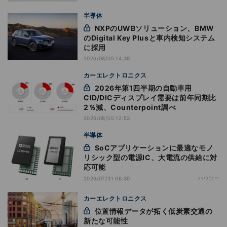
半導体
NXPのUWBソリューション、BMW
のDigital Key Plusと車内検知システム
に採用
2026/08/05 14:38
カーエレクトロニクス
2026年第1四半期の自動車用
CID/DICディスプレイ需要は前年同期比
2％減、Counterpoint調べ
2026/08/05 12:53
半導体
SoCアプリケーションに最適なモノ
リシック型の電源IC、大電流の供給に対
応可能
ハウツー
2026/07/31 06:30
カーエレクトロニクス
位置情報データが拓く低炭素交通の
新たな可能性