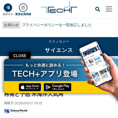
ログイン
新規会員登録
お知らせ
プライバシーポリシーを一部改訂しました
テクノロジー
サイエンス
CLOSE
TECH+
テクノロジー
サイエンス
サンゴ白化、いったん終息もエルニーニョで再発と予想 米海洋大気局
サンゴ白化、いったん終息もエルニーニョで
再発と予想 米海洋大気局
掲載日
2026/06/17 19:15