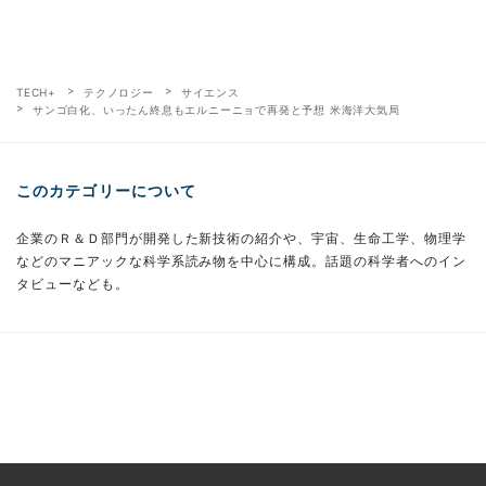
TECH+
テクノロジー
サイエンス
サンゴ白化、いったん終息もエルニーニョで再発と予想 米海洋大気局
このカテゴリーについて
企業のＲ＆Ｄ部門が開発した新技術の紹介や、宇宙、生命工学、物理学
などのマニアックな科学系読み物を中心に構成。話題の科学者へのイン
タビューなども。