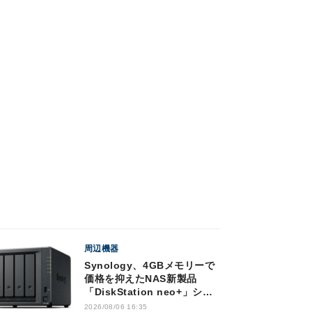
周辺機器
Synology、4GBメモリーで
価格を抑えたNAS新製品
「DiskStation neo+」シリ
ーズ
2026/08/06 16:35