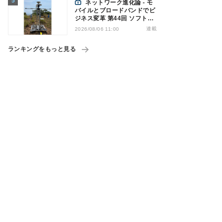
ネットワーク進化論 - モ
バイルとブロードバンドでビ
ジネス変革 第44回 ソフトバ
ンクが「HAPS」のプレ商用
連載
2026/08/06 11:00
サービス開始を表明、本格的
な商用展開のめどは
ランキングをもっと見る