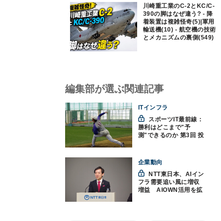
川崎重工業のC-2とKC/C-
390の脚はなぜ違う? - 降
着装置は複雑怪奇(5)|軍用
輸送機(10) - 航空機の技術
とメカニズムの裏側(549)
編集部が選ぶ関連記事
ITインフラ
スポーツIT最前線：
勝利はどこまで"予
測"できるのか 第3回 投
球フォームの修正は"感
覚"から"データ"へ、
NTT東日本硬式野球部
企業動向
がAI活用
NTT東日本、AIイン
フラ需要追い風に増収
増益 AIOWN活用を拡
大