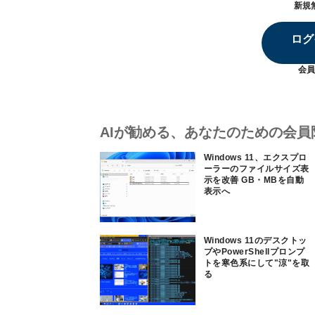
新規
ログ
会員
AIが勧める、あなたのための会員
Windows 11、エクスプロ
ーラーのファイルサイズ表
示を改善 GB・MBを自動
表示へ
Windows 11のデスクトッ
プやPowerShellプロンプ
トを寒色系にして"涼"を取
る