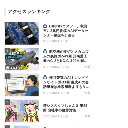
アクセスランキング
Bitgrit×エスツー、秋田
市に2兆円規模のAIデータセ
ンター建設を計画か
2026/08/06 16:41
航空機の技術とメカニズ
ムの裏側 第549回 川崎重工
業のC-2とKC/C-390の脚は
なぜ違う? - 降着装置は複雑
連載
2026/08/04 09:05
怪奇(5)|軍用輸送機(10)
柳谷智宣のAIトレンドイ
ンサイト 第33回 生成AIの会
話履歴は検索履歴よりもリス
キー？今のうちに情報漏洩対
連載
2026/08/06 15:50
策を万全にしておこう
情シスのタマちゃん３ 第55
回 出社中の猛暑対策！
連載
2026/08/05 11:00