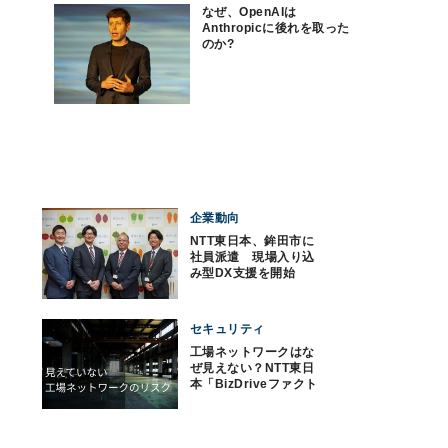
なぜ、OpenAIは
Anthropicに後れを取った
のか?
企業動向
NTT東日本、鉾田市に
社員派遣 現場入り込
み型DX支援を開始
セキュリティ
工場ネットワークはな
ぜ見えない？NTT東日
本「BizDriveファクト
リーネットワーク」が
変えるOTセキュリティ