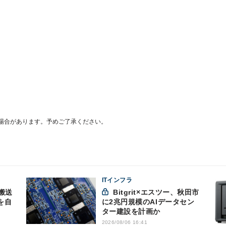
場合があります。予めご了承ください。
ITインフラ
搬送
Bitgrit×エスツー、秋田市
を自
に2兆円規模のAIデータセン
ター建設を計画か
2026/08/06 16:41