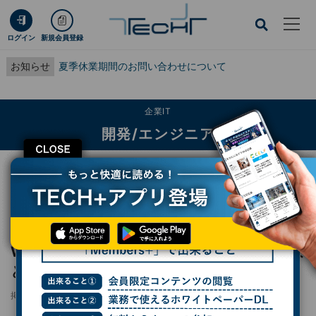
ログイン
新規会員登録
お知らせ
夏季休業期間のお問い合わせについて
企業IT
開発/エンジニア
CLOSE
TECH+
企業IT
開発/エンジニア
WSL2が遅い原因は？高速化する設定と対策まとめ
レポート
WSL2が遅い原因は？高速化する設定と対策ま
とめ
掲載日
更新日
2026/05/14 11:45
2026/05/15 17:42