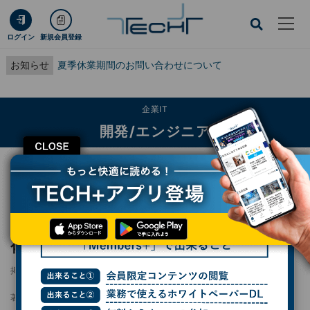
ログイン
新規会員登録
お知らせ
夏季休業期間のお問い合わせについて
企業IT
開発/エンジニア
CLOSE
TECH+
企業IT
開発/エンジニア
Windows 11の隠し機能、設定画面だけで有効化可能に
Windows 11の隠し機能、設定画面だけで有効
化可能に
掲載日
更新日
2026/05/13 07:36
2026/05/15 17:39
著者：
杉山貴章