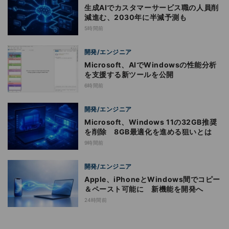
生成AIでカスタマーサービス職の人員削
減進む、2030年に半減予測も
5時間前
開発/エンジニア
Microsoft、AIでWindowsの性能分析
を支援する新ツールを公開
6時間前
開発/エンジニア
Microsoft、Windows 11の32GB推奨
を削除 8GB最適化を進める狙いとは
9時間前
開発/エンジニア
Apple、iPhoneとWindows間でコピー
＆ペースト可能に 新機能を開発へ
24時間前