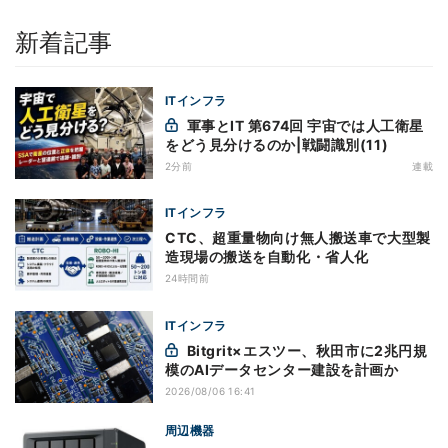
新着記事
ITインフラ
軍事とIT 第674回 宇宙では人工衛星
をどう見分けるのか|戦闘識別(11)
2分前
連載
ITインフラ
CTC、超重量物向け無人搬送車で大型製
造現場の搬送を自動化・省人化
24時間前
ITインフラ
Bitgrit×エスツー、秋田市に2兆円規
模のAIデータセンター建設を計画か
2026/08/06 16:41
周辺機器