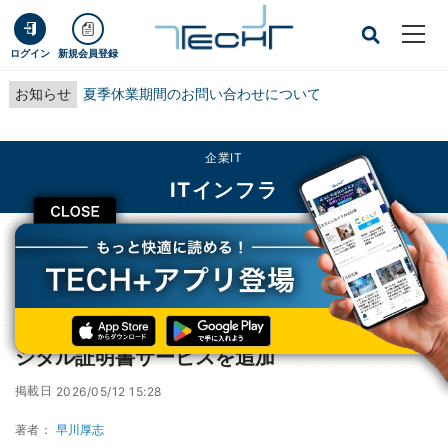
ログイン
新規会員登録
お知らせ
夏季休業期間のお問い合わせについて
企業IT
ITインフラ
CLOSE
TECH+
企業IT
ITインフラ
CTC、BtoCクラウドID基盤「SELMID」にデジタル証明書サービスを追加
CTC、BtoCクラウドID基盤「SELMID」にデ
ジタル証明書サービスを追加
掲載日
2026/05/12 15:28
著者：
早川厚志