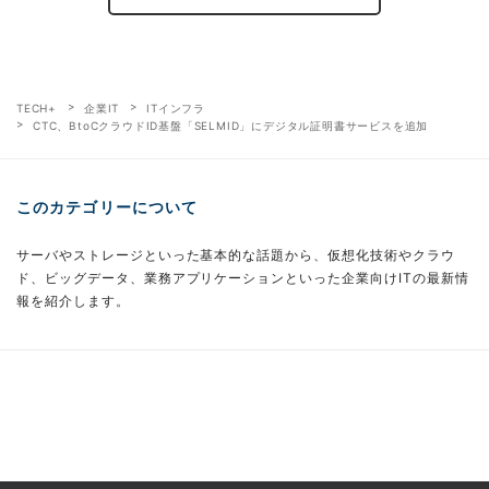
TECH+
企業IT
ITインフラ
CTC、BtoCクラウドID基盤「SELMID」にデジタル証明書サービスを追加
このカテゴリーについて
サーバやストレージといった基本的な話題から、仮想化技術やクラウ
ド、ビッグデータ、業務アプリケーションといった企業向けITの最新情
報を紹介します。