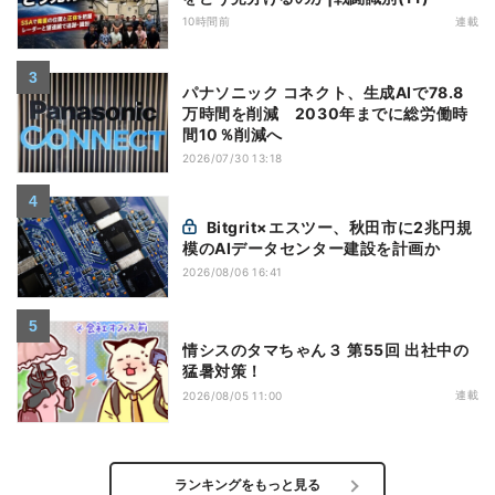
10時間前
連載
パナソニック コネクト、生成AIで78.8
万時間を削減 2030年までに総労働時
間10％削減へ
2026/07/30 13:18
Bitgrit×エスツー、秋田市に2兆円規
模のAIデータセンター建設を計画か
2026/08/06 16:41
情シスのタマちゃん３ 第55回 出社中の
猛暑対策！
連載
2026/08/05 11:00
ランキングをもっと見る