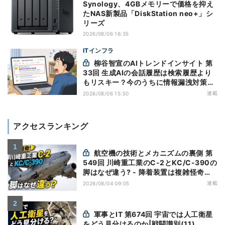
Synology、4GBメモリーで価格を抑え
たNAS新製品「DiskStation neo+」シ
リーズ
2026/08/06 16:35
ITインフラ
柳谷智宣のAIトレンドインサイト 第
33回 生成AIの会話履歴は検索履歴より
もリスキー？今のうちに情報漏洩対策を
万全にしておこう
連載
2026/08/06 15:50
アクセスランキング
航空機の技術とメカニズムの裏側 第
549回 川崎重工業のC-2とKC/C-390の
脚はなぜ違う? - 降着装置は複雑怪奇
(5)|軍用輸送機(10)
連載
2026/08/04 09:05
軍事とIT 第674回 宇宙では人工衛星
をどう見分けるのか|戦闘識別(11)