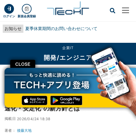
ログイン
新規会員登録
お知らせ
夏季休業期間のお問い合わせについて
企業IT
開発/エンジニア
CLOSE
TECH+
企業IT
開発/エンジニア
Windows 11は変わる？Microsoftが示した“高速化・安定化”の新方針とは
Windows 11は変わる？Microsoftが示した“高
速化・安定化”の新方針とは
掲載日
2026/04/24 18:38
著者：
後藤大地