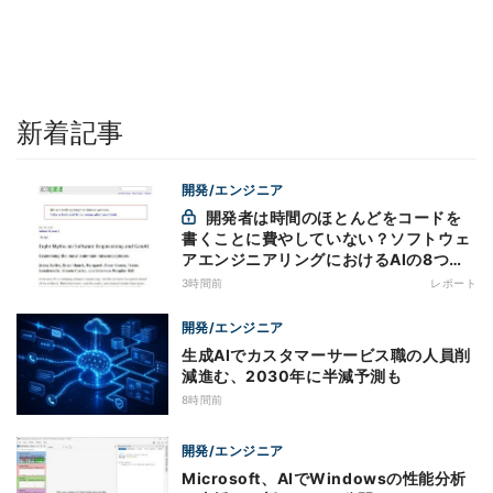
新着記事
開発/エンジニア
開発者は時間のほとんどをコードを
書くことに費やしていない？ソフトウェ
アエンジニアリングにおけるAIの8つの
神話への賛否
3時間前
レポート
開発/エンジニア
生成AIでカスタマーサービス職の人員削
減進む、2030年に半減予測も
8時間前
開発/エンジニア
Microsoft、AIでWindowsの性能分析