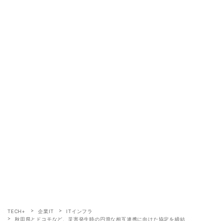
TECH+
企業IT
ITインフラ
秋田県とドコモなど、災害発生時の円滑な相互連携に向けた協定を締結