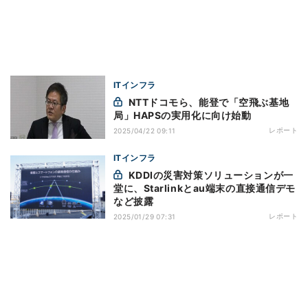
ITインフラ
NTTドコモら、能登で「空飛ぶ基地
局」HAPSの実用化に向け始動
レポート
2025/04/22 09:11
ITインフラ
KDDIの災害対策ソリューションが一
堂に、Starlinkとau端末の直接通信デモ
など披露
レポート
2025/01/29 07:31