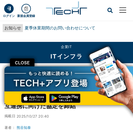
ログイン
新規会員登録
お知らせ
夏季休業期間のお問い合わせについて
企業IT
ITインフラ
CLOSE
TECH+
企業IT
ITインフラ
秋田県とドコモなど、災害発生時の円滑な相互連携に向けた協定を締結
秋田県とドコモなど、災害発生時の円滑な相
互連携に向けた協定を締結
掲載日
2025/10/27 20:40
著者：
熊谷知泰