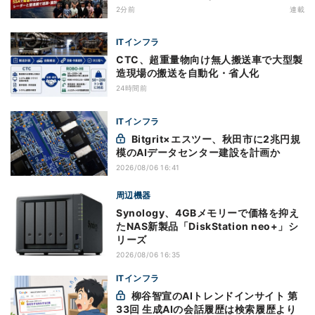
2分前
連載
ITインフラ
CTC、超重量物向け無人搬送車で大型製
造現場の搬送を自動化・省人化
24時間前
ITインフラ
Bitgrit×エスツー、秋田市に2兆円規
模のAIデータセンター建設を計画か
2026/08/06 16:41
周辺機器
Synology、4GBメモリーで価格を抑え
たNAS新製品「DiskStation neo+」シ
リーズ
2026/08/06 16:35
ITインフラ
柳谷智宣のAIトレンドインサイト 第
33回 生成AIの会話履歴は検索履歴より