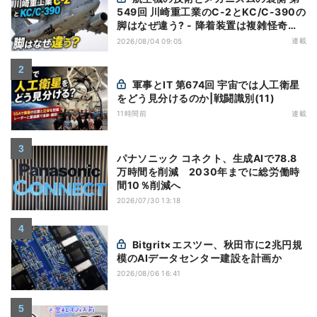
549回 川崎重工業のC-2とKC/C-390の
脚はなぜ違う? - 降着装置は複雑怪奇
(5)|軍用輸送機(10)
連載
2026/08/04 09:05
軍事とIT 第674回 宇宙では人工衛星
をどう見分けるのか|戦闘識別(11)
11時間前
連載
パナソニック コネクト、生成AIで78.8
万時間を削減 2030年までに総労働時
間10％削減へ
2026/07/30 13:18
Bitgrit×エスツー、秋田市に2兆円規
模のAIデータセンター建設を計画か
2026/08/06 16:41