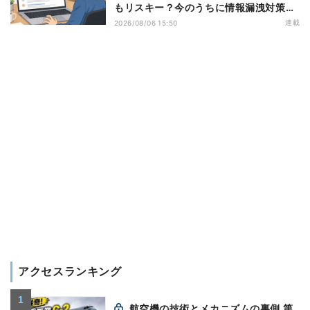
もリスキー？今のうちに情報漏洩対策を
万全にしておこう
連載
2026/08/06 15:50
アクセスランキング
航空機の技術とメカニズムの裏側 第