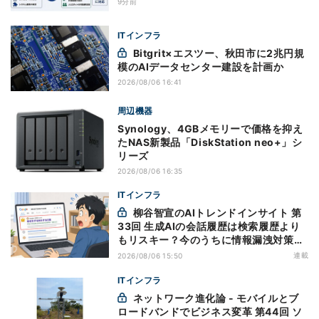
9分前
ITインフラ
Bitgrit×エスツー、秋田市に2兆円規
模のAIデータセンター建設を計画か
2026/08/06 16:41
周辺機器
Synology、4GBメモリーで価格を抑え
たNAS新製品「DiskStation neo+」シ
リーズ
2026/08/06 16:35
ITインフラ
柳谷智宣のAIトレンドインサイト 第
33回 生成AIの会話履歴は検索履歴より
もリスキー？今のうちに情報漏洩対策を
万全にしておこう
連載
2026/08/06 15:50
ITインフラ
ネットワーク進化論 - モバイルとブ
ロードバンドでビジネス変革 第44回 ソ