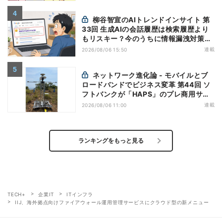
柳谷智宣のAIトレンドインサイト 第
33回 生成AIの会話履歴は検索履歴より
もリスキー？今のうちに情報漏洩対策を
万全にしておこう
連載
2026/08/06 15:50
ネットワーク進化論 - モバイルとブ
ロードバンドでビジネス変革 第44回 ソ
フトバンクが「HAPS」のプレ商用サー
ビス開始を表明、本格的な商用展開のめ
連載
2026/08/06 11:00
どは
ランキングをもっと見る
TECH+
企業IT
ITインフラ
IIJ、海外拠点向けファイアウォール運用管理サービスにクラウド型の新メニュー