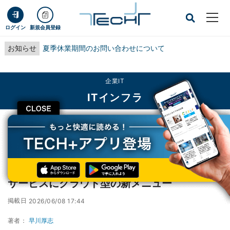
ログイン
新規会員登録
お知らせ
夏季休業期間のお問い合わせについて
企業IT
ITインフラ
CLOSE
TECH+
企業IT
ITインフラ
IIJ、海外拠点向けファイアウォール運用管理サービスにクラウド型の新メニュー
IIJ、海外拠点向けファイアウォール運用管理
サービスにクラウド型の新メニュー
掲載日
2026/06/08 17:44
著者：
早川厚志