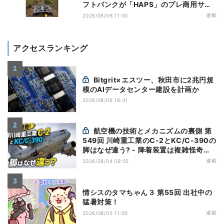
フトバンクが「HAPS」のプレ商用サー
ビス開始を表明、本格的な商用展開のめ
連載
2026/08/06 11:00
どは
アクセスランキング
Bitgrit×エスツー、秋田市に2兆円規
模のAIデータセンター建設を計画か
2026/08/06 16:41
航空機の技術とメカニズムの裏側 第
549回 川崎重工業のC-2とKC/C-390の
脚はなぜ違う? - 降着装置は複雑怪奇
(5)|軍用輸送機(10)
連載
2026/08/04 09:05
情シスのタマちゃん３ 第55回 出社中の
猛暑対策！
連載
2026/08/05 11:00