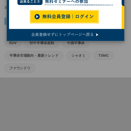
著者：
服部毅
EUV
対中半導体規制
中国半導体
半導体市場動向 - 最新トレンド
シャオミ
TSMC
ファウンドリ