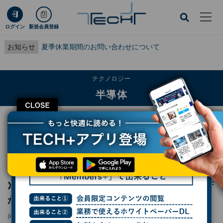
ログイン
新規会員登録
お知らせ
夏季休業期間のお問い合わせについて
テクノロジー
半導体
CLOSE
TECH+
テクノロジー
半導体
Xiaomiが3nm SoCをスマホに搭載、中国政府が蘭政府にEUV装置の禁輸解除を
要求
レポート
Xiaomiが3nm SoCをスマホに搭載、中国政府
が蘭政府にEUV装置の禁輸解除を要求
掲載日
2025/05/27 15:53