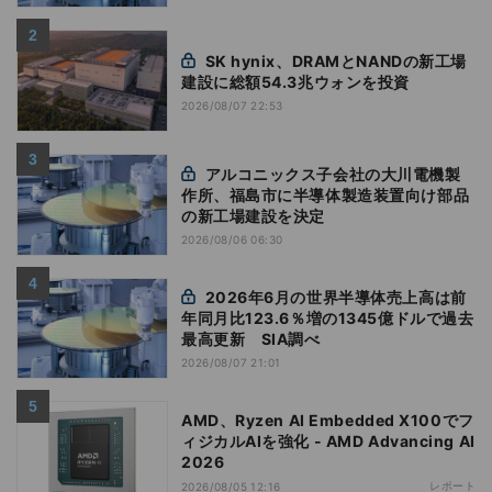
SK hynix、DRAMとNANDの新工場
建設に総額54.3兆ウォンを投資
2026/08/07 22:53
アルコニックス子会社の大川電機製
作所、福島市に半導体製造装置向け部品
の新工場建設を決定
2026/08/06 06:30
2026年6月の世界半導体売上高は前
年同月比123.6％増の1345億ドルで過去
最高更新 SIA調べ
2026/08/07 21:01
AMD、Ryzen AI Embedded X100でフ
ィジカルAIを強化 - AMD Advancing AI
2026
レポート
2026/08/05 12:16