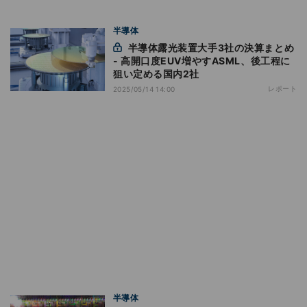
半導体
半導体露光装置大手3社の決算まとめ
- 高開口度EUV増やすASML、後工程に
狙い定める国内2社
レポート
2025/05/14 14:00
半導体