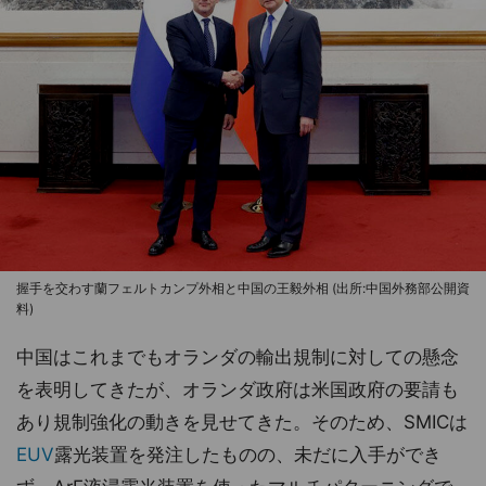
握手を交わす蘭フェルトカンプ外相と中国の王毅外相 (出所:中国外務部公開資
料)
中国はこれまでもオランダの輸出規制に対しての懸念
を表明してきたが、オランダ政府は米国政府の要請も
あり規制強化の動きを見せてきた。そのため、SMICは
EUV
露光装置を発注したものの、未だに入手ができ