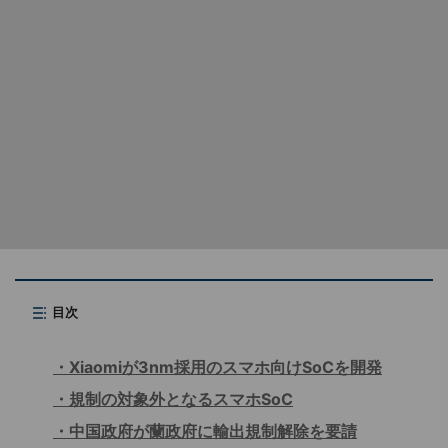
目次
Xiaomiが3nm採用のスマホ向けSoCを開発
規制の対象外となるスマホSoC
中国政府が蘭政府に輸出規制解除を要請