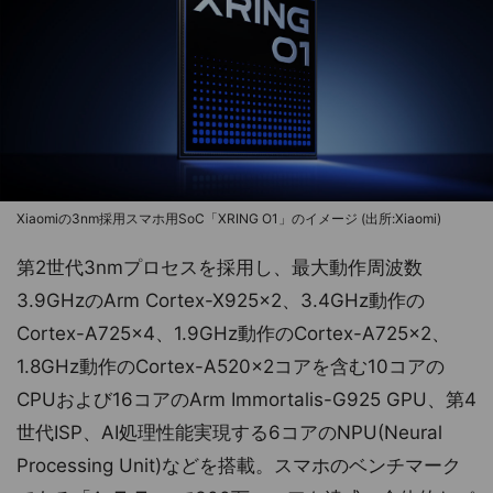
Xiaomiの3nm採用スマホ用SoC「XRING O1」のイメージ (出所:Xiaomi)
第2世代3nmプロセスを採用し、最大動作周波数
3.9GHzのArm Cortex-X925×2、3.4GHz動作の
Cortex-A725×4、1.9GHz動作のCortex-A725×2、
1.8GHz動作のCortex-A520×2コアを含む10コアの
CPUおよび16コアのArm Immortalis-G925 GPU、第4
世代ISP、AI処理性能実現する6コアのNPU(Neural
Processing Unit)などを搭載。スマホのベンチマーク