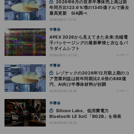
2026年6月の世界半導体売上高は前
年同月比123.6％増の1345億ドルで過去
最高更新 SIA調べ
2026/08/07 21:01
半導体
APEX 2026から見えてきた未来:先端電
子パッケージングの最新事情と次なるパ
ラダイムシフト
レポート
2026/08/07 07:00
半導体
レゾナックの2026年12月期上期のコ
ア営業利益は前年同期比2.6倍の888億
円、AI向け半導体材料が好調
レポート
2026/08/06 18:26
半導体
Silicon Labs、低消費電力
Bluetooth LE SoC「BG2B」を発表
2026/08/06 16:03