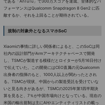
である「AnTuTu」で300万スコアを達成、全体的なパ
フォーマンスはQualcomm Snapdragon 8 Gen2 に匹
敵するか、それを上回ることが期待されている。
規制の対象外となるスマホSoC
Xiaomiの事情に詳しい関係者によると、このSoCは同
社内の設計部門がArmアーキテクチャベースで開発
し、TSMCが製造する模様だとロイターが5月16日付け
で伝えていた。この開発にはCEO直属の元Qualcomm
出身者の指揮のもと、1000人以上が関わったとされ
る。TSMCが現状、中国からの製造受託を受けていな
いと見る向きがあるが、TSMCの2025年第1四半期決
算を見ると、7％が中国市場向けとなっている。現在の
米国の輸出規制は主にAIやエンティティリストの載っ