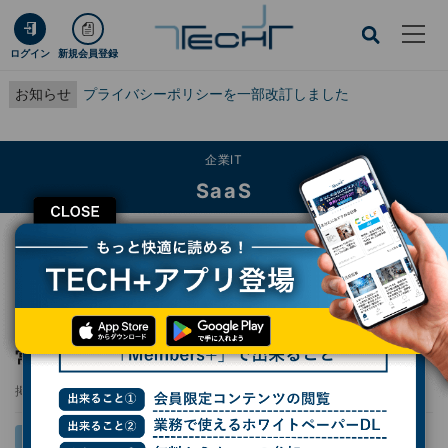
ログイン
新規会員登録
お知らせ
プライバシーポリシーを一部改訂しました
企業IT
SaaS
CLOSE
TECH+
企業IT
SaaS
日立システムズ、AIを活用した水道設備の異常検知サービス提供
日立システムズ、AIを活用した水道設備の異
常検知サービス提供
掲載日
2025/05/20 13:41