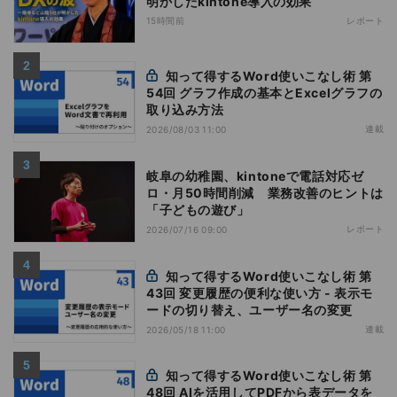
明かしたkintone導入の効果
15時間前
レポート
知って得するWord使いこなし術 第
54回 グラフ作成の基本とExcelグラフの
取り込み方法
連載
2026/08/03 11:00
岐阜の幼稚園、kintoneで電話対応ゼ
ロ・月50時間削減 業務改善のヒントは
「子どもの遊び」
レポート
2026/07/16 09:00
知って得するWord使いこなし術 第
43回 変更履歴の便利な使い方 - 表示モ
ードの切り替え、ユーザー名の変更
連載
2026/05/18 11:00
知って得するWord使いこなし術 第
48回 AIを活用してPDFから表データを