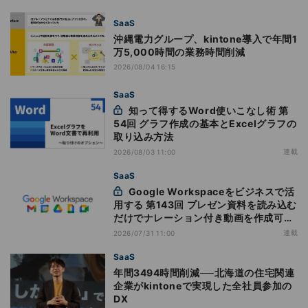
SaaS
沖縄電力グループ、kintone導入で年間1
万5,000時間の業務時間削減
2026/08/04 16:15
SaaS
知って得するWord使いこなし術 第
54回 グラフ作成の基本とExcelグラフの
取り込み方法
連載
2026/08/03 11:00
SaaS
Google Workspaceをビジネスで活
用する 第143回 プレゼン資料を読み込む
だけでナレーション付き動画を作成可能
になった「Google Vids」
連載
2026/07/31 11:00
SaaS
年間3494時間削減──北海道の住宅関連
企業がkintoneで実現した全社員参加の
DX