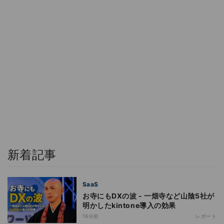
新着記事
SaaS
お寺にもDXの波 - 一畑寺など山陰5社が
明かしたkintone導入の効果
16分前
レポート