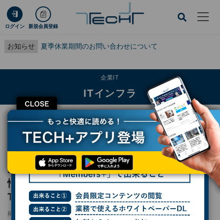
ログイン
新規会員登録
お知らせ
夏季休業期間のお問い合わせについて
企業IT
ITインフラ
CLOSE
TECH+
企業IT
ITインフラ
2年ぶりの大型刷新、「PowerStore Elite」が性能・効率の新基準を打ち立てる
【Dell Technologies World 2026】
2年ぶりの大型刷新、「PowerStore Elite」が
性能・効率の新基準を打ち立てる【Dell
Technologies World 2026】
掲載日
2026/05/20 02:00