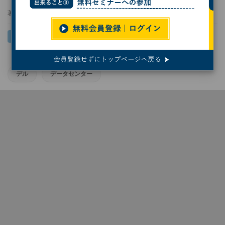
著者：
末岡洋子
デル
データセンター