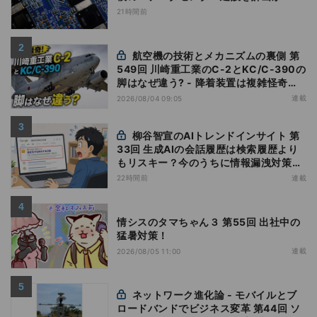
21時間前
航空機の技術とメカニズムの裏側 第
549回 川崎重工業のC-2とKC/C-390の
脚はなぜ違う? - 降着装置は複雑怪奇
(5)|軍用輸送機(10)
連載
2026/08/04 09:05
柳谷智宣のAIトレンドインサイト 第
33回 生成AIの会話履歴は検索履歴より
もリスキー？今のうちに情報漏洩対策を
万全にしておこう
22時間前
連載
情シスのタマちゃん３ 第55回 出社中の
猛暑対策！
連載
2026/08/05 11:00
ネットワーク進化論 - モバイルとブ
ロードバンドでビジネス変革 第44回 ソ