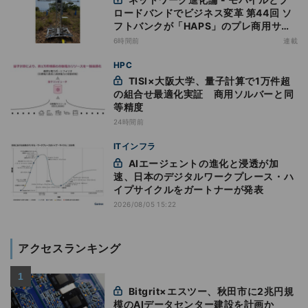
ロードバンドでビジネス変革 第44回 ソ
フトバンクが「HAPS」のプレ商用サー
ビス開始を表明、本格的な商用展開のめ
6時間前
連載
どは
HPC
TISI×大阪大学、量子計算で1万件超
の組合せ最適化実証 商用ソルバーと同
等精度
24時間前
ITインフラ
AIエージェントの進化と浸透が加
速、日本のデジタルワークプレース・ハ
イプサイクルをガートナーが発表
2026/08/05 15:22
アクセスランキング
Bitgrit×エスツー、秋田市に2兆円規
模のAIデータセンター建設を計画か