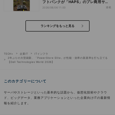
フトバンクが「HAPS」のプレ商用サー
ビス開始を表明、本格的な商用展開のめ
連載
2026/08/06 11:00
どは
ランキングをもっと見る
TECH+
企業IT
ITインフラ
2年ぶりの大型刷新、「PowerStore Elite」が性能・効率の新基準を打ち立てる
【Dell Technologies World 2026】
このカテゴリーについて
サーバやストレージといった基本的な話題から、仮想化技術やクラウ
ド、ビッグデータ、業務アプリケーションといった企業向けITの最新情
報を紹介します。