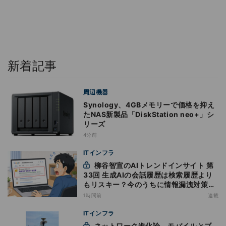
新着記事
周辺機器
Synology、4GBメモリーで価格を抑え
たNAS新製品「DiskStation neo+」シ
リーズ
4分前
ITインフラ
柳谷智宣のAIトレンドインサイト 第
33回 生成AIの会話履歴は検索履歴より
もリスキー？今のうちに情報漏洩対策を
万全にしておこう
1時間前
連載
ITインフラ
ネットワーク進化論 - モバイルとブ