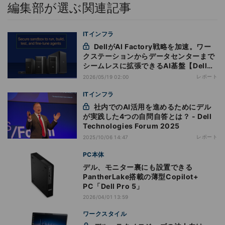
編集部が選ぶ関連記事
ITインフラ
DellがAI Factory戦略を加速。ワー
クステーションからデータセンターまで
シームレスに拡張できるAI基盤【Dell
Technologies World 2026】
レポート
2026/05/19 02:00
ITインフラ
社内でのAI活用を進めるためにデル
が実践した4つの自問自答とは？ - Dell
Technologies Forum 2025
レポート
2025/10/06 14:47
PC本体
デル、モニター裏にも設置できる
PantherLake搭載の薄型Copilot+
PC「Dell Pro 5」
2026/04/01 13:59
ワークスタイル