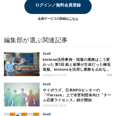
ログイン／無料会員登録
会員サービスの詳細は
こちら
編集部が選ぶ関連記事
SaaS
kintone活用事例 - 現場の業務はこう変
わった 第1回 紙と鉛筆が主体だった檜垣
造船、kintoneを活用し業務を止めない
仕組みで在宅勤務も実現
連載
2026/03/12 15:25
SaaS
サイボウズ、日本NPOセンターの
「ITerrace」上で非営利団体向け「チー
ム応援ライセンス」紹介開始
2026/04/03 18:00
SaaS