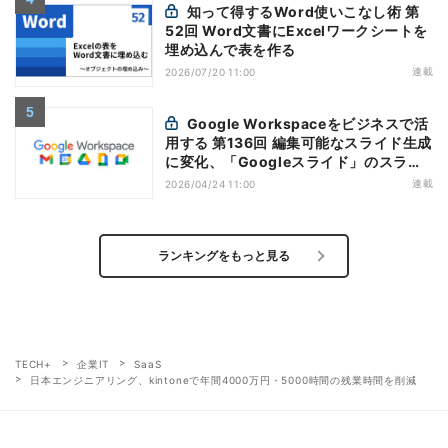
知って得するWord使いこなし術 第
52回 Word文書にExcelワークシートを
埋め込んで表を作る
連載
2026/07/20 11:00
Google Workspaceをビジネスで活
用する 第136回 編集可能なスライド生成
に変化、「Googleスライド」のスライ
ド生成機能を応用
連載
2026/04/24 11:00
ランキングをもっと見る
TECH+
企業IT
SaaS
日本エンジニアリング、kintoneで年間4000万円・5000時間の残業時間を削減