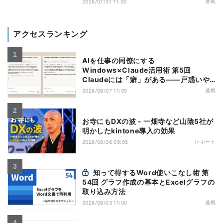
連載
2026/07/31 11:00
アクセスランキング
AIを仕事の同僚にする
Windows×Claude活用術 第5回
Claudeには「癖」がある――戸惑いや
すい7つの仕様
連載
2026/08/07 11:05
お寺にもDXの波 - 一畑寺など山陰5社が
明かしたkintone導入の効果
レポート
2026/08/06 09:05
知って得するWord使いこなし術 第
54回 グラフ作成の基本とExcelグラフの
取り込み方法
連載
2026/08/03 11:00