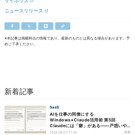
サイボウズ
ニュースリリース
※本記事は掲載時点の情報であり、最新のものとは異なる場合があります。予
めご了承ください。
新着記事
SaaS
AIを仕事の同僚にする
Windows×Claude活用術 第5回
Claudeには「癖」がある――戸惑いや
すい7つの仕様
連載
2026/08/07 11:05