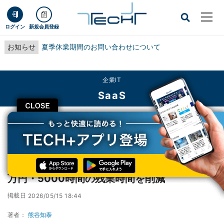
ログイン
新規会員登録
お知らせ
夏季休業期間のお問い合わせについて
企業IT
SaaS
CLOSE
TECH+
企業IT
SaaS
日本エンジニアリング、kintoneで年間4000万円・5000時間の残業時間を削減
日本エンジニアリング、kintoneで年間4000
万円・5000時間の残業時間を削減
掲載日
2026/05/15 18:44
著者：
熊谷知泰