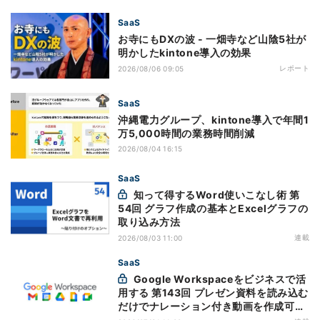
SaaS
お寺にもDXの波 - 一畑寺など山陰5社が
明かしたkintone導入の効果
レポート
2026/08/06 09:05
SaaS
沖縄電力グループ、kintone導入で年間1
万5,000時間の業務時間削減
2026/08/04 16:15
SaaS
知って得するWord使いこなし術 第
54回 グラフ作成の基本とExcelグラフの
取り込み方法
連載
2026/08/03 11:00
SaaS
Google Workspaceをビジネスで活
用する 第143回 プレゼン資料を読み込む
だけでナレーション付き動画を作成可能
になった「Google Vids」