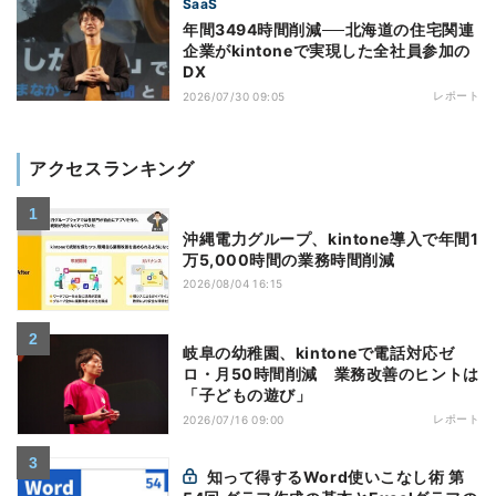
SaaS
年間3494時間削減──北海道の住宅関連
企業がkintoneで実現した全社員参加の
DX
レポート
2026/07/30 09:05
アクセスランキング
沖縄電力グループ、kintone導入で年間1
万5,000時間の業務時間削減
2026/08/04 16:15
岐阜の幼稚園、kintoneで電話対応ゼ
ロ・月50時間削減 業務改善のヒントは
「子どもの遊び」
レポート
2026/07/16 09:00
知って得するWord使いこなし術 第