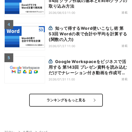
54回 グラフ作成の基本とExcelグラフの
取り込み方法
連載
2026/08/03 11:00
知って得するWord使いこなし術 第
53回 Wordの表で合計や平均を計算する
(関数の入力)
連載
2026/07/27 11:00
Google Workspaceをビジネスで活
用する 第143回 プレゼン資料を読み込む
だけでナレーション付き動画を作成可能
になった「Google Vids」
連載
2026/07/31 11:00
ランキングをもっと見る