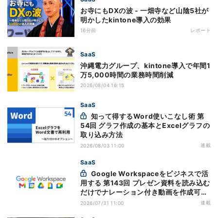
お寺にもDXの波 - 一畑寺など山陰5社が
明かしたkintone導入の効果
16分前
レポート
SaaS
沖縄電力グループ、kintone導入で年間1
万5,000時間の業務時間削減
2026/08/04 16:15
SaaS
知って得するWord使いこなし術 第
54回 グラフ作成の基本とExcelグラフの
取り込み方法
連載
2026/08/03 11:00
SaaS
Google Workspaceをビジネスで活
用する 第143回 プレゼン資料を読み込む
だけでナレーション付き動画を作成可能
になった「Google Vids」
連載
2026/07/31 11:00