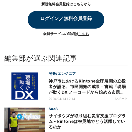
新規無料会員登録はこちらから
ログイン／無料会員登録
会員サービスの詳細は
こちら
編集部が選ぶ関連記事
開発/エンジニア
神戸市におけるKintone全庁展開の立役
者が語る、市民開発の成果 - 書籍『現場
が動くDX ノーコードから始める市民開
発実践ガイド』より
レポート
2026/04/14 12:14
SaaS
サイボウズが取り組む災害支援プログラ
ム - kintoneは被災地でどう活躍してい
るのか