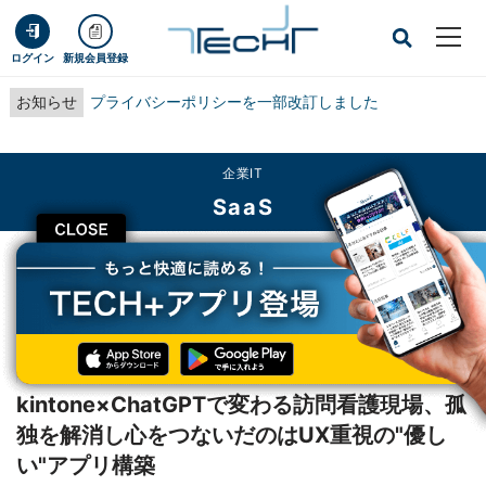
ログイン
新規会員登録
お知らせ
プライバシーポリシーを一部改訂しました
企業IT
SaaS
CLOSE
TECH+
企業IT
SaaS
kintone×ChatGPTで変わる訪問看護現場、孤独を解消し心をつないだのはUX重
視の"優しい"アプリ構築
レポート
kintone×ChatGPTで変わる訪問看護現場、孤
独を解消し心をつないだのはUX重視の"優し
い"アプリ構築