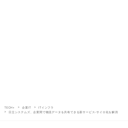
TECH+
企業IT
ITインフラ
日立システムズ、企業間で物流データを共有できる新サービス‐サイロ化を解消