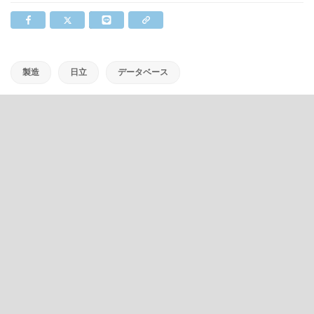
製造
日立
データベース