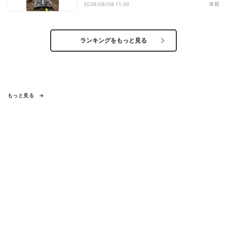
ビス開始を表明、本格的な商用展開のめ
連載
2026/08/06 11:00
どは
ランキングをもっと見る
もっと見る