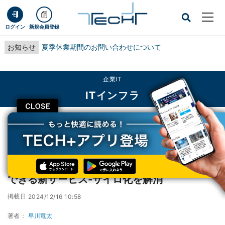
ログイン
新規会員登録
お知らせ
夏季休業期間のお問い合わせについて
企業IT
ITインフラ
CLOSE
TECH+
企業IT
ITインフラ
日立システムズ、企業間で物流データを共有できる新サービス‐サイロ化を解消
日立システムズ、企業間で物流データを共有
できる新サービス‐サイロ化を解消
掲載日
2024/12/16 10:58
著者：
早川竜太