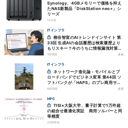
Synology、4GBメモリーで価格を抑え
たNAS新製品「DiskStation neo+」シ
リーズ
14分前
ITインフラ
柳谷智宣のAIトレンドインサイト 第
33回 生成AIの会話履歴は検索履歴より
もリスキー？今のうちに情報漏洩対策を
万全にしておこう
1時間前
連載
ITインフラ
ネットワーク進化論 - モバイルとブ
ロードバンドでビジネス変革 第44回 ソ
フトバンクが「HAPS」のプレ商用サー
ビス開始を表明、本格的な商用展開のめ
6時間前
連載
どは
HPC
TISI×大阪大学、量子計算で1万件超
の組合せ最適化実証 商用ソルバーと同
等精度
24時間前