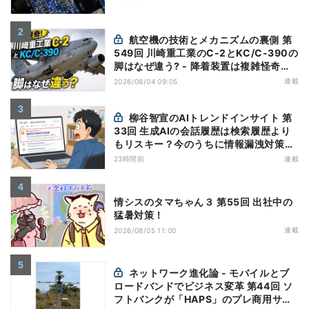
航空機の技術とメカニズムの裏側 第
549回 川崎重工業のC-2とKC/C-390の
脚はなぜ違う? - 降着装置は複雑怪奇
(5)|軍用輸送機(10)
連載
2026/08/04 09:05
柳谷智宣のAIトレンドインサイト 第
33回 生成AIの会話履歴は検索履歴より
もリスキー？今のうちに情報漏洩対策を
万全にしておこう
23時間前
連載
情シスのタマちゃん３ 第55回 出社中の
猛暑対策！
連載
2026/08/05 11:00
ネットワーク進化論 - モバイルとブ
ロードバンドでビジネス変革 第44回 ソ
フトバンクが「HAPS」のプレ商用サー