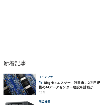
新着記事
ITインフラ
Bitgrit×エスツー、秋田市に2兆円規
模のAIデータセンター建設を計画か
8分前
周辺機器