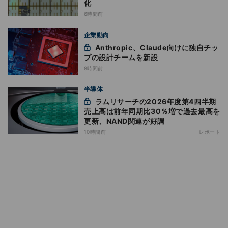
化
6時間前
企業動向
Anthropic、Claude向けに独自チッ
プの設計チームを新設
8時間前
半導体
ラムリサーチの2026年度第4四半期
売上高は前年同期比30％増で過去最高を
更新、NAND関連が好調
10時間前
レポート