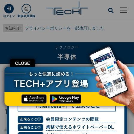
ログイン
新規会員登録
お知らせ
プライバシーポリシーを一部改訂しました
テクノロジー
半導体
CLOSE
TECH+
テクノロジー
半導体
2024年の半導体企業売上高ランキングトップ10、NVIDIAが前年5位から3位に
躍進 ガートナー調べ
2024年の半導体企業売上高ランキングトップ
10、NVIDIAが前年5位から3位に躍進 ガー
トナー調べ
掲載日
更新日
2025/02/04 14:21
2025/02/04 14:27