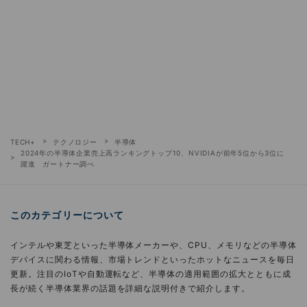
TECH+
テクノロジー
半導体
2024年の半導体企業売上高ランキングトップ10、NVIDIAが前年5位から3位に
躍進 ガートナー調べ
このカテゴリーについて
インテルや東芝といった半導体メーカーや、CPU、メモリなどの半導体
デバイスに関わる情報、市場トレンドといったホットなニュースを毎日
更新。注目のIoTや自動運転など、半導体の適用範囲の拡大とともに成
長が続く半導体業界の話題を詳細な説明付きで紹介します。