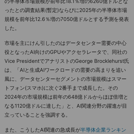
の半導体市場規模が前年比18.1％増の6260億ドルとな
ったとの調査結果(暫定)ならびに2025年の半導体市場
規模を前年比12.6％増の7050億ドルとする予測を発表
した。
市場を主にけん引したのはデータセンター需要の中心
役となったAI向けのGPUやアクセラレータで、同社の
Vice PresidentでアナリストのGeorge Brocklehurst氏
は、「AIと生成AIワークロードの需要の高まりを追い
風に、データセンターセグメントの市場規模はスマー
トフォン(スマホ)に次ぐ2番手まで成長した。その
2024年の市場規模は前年の648億ドルからほぼ倍増と
なる1120億ドルに達した」と、AI関連分野の躍進が目
立っていることを強調する。
また、こうしたAI関連の急成長が
半導体企業ランキン