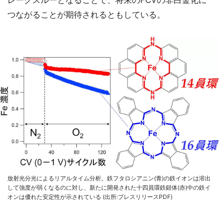
レークスルーとなることで、将来のFCVの非白金化に
つながることが期待されるともしている。
放射光分光によるリアルタイム分析。鉄フタロシアニン(青)の鉄イオンは溶出
して強度が弱くなるのに対し、新たに開発された十四員環鉄錯体(赤)中の鉄イ
オンは優れた安定性が示されている (出所:プレスリリースPDF)