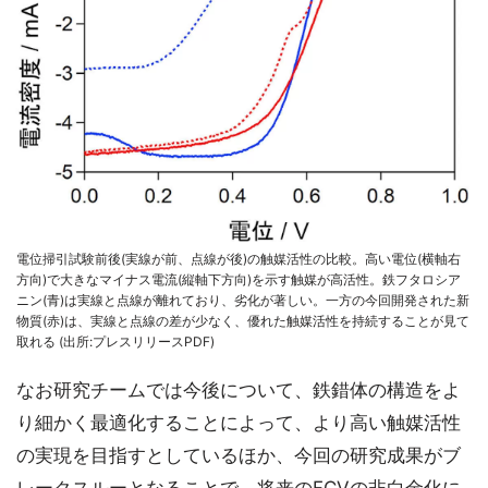
電位掃引試験前後(実線が前、点線が後)の触媒活性の比較。高い電位(横軸右
方向)で大きなマイナス電流(縦軸下方向)を示す触媒が高活性。鉄フタロシア
ニン(青)は実線と点線が離れており、劣化が著しい。一方の今回開発された新
物質(赤)は、実線と点線の差が少なく、優れた触媒活性を持続することが見て
取れる (出所:プレスリリースPDF)
なお研究チームでは今後について、鉄錯体の構造をよ
り細かく最適化することによって、より高い触媒活性
の実現を目指すとしているほか、今回の研究成果がブ