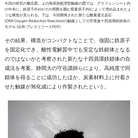
今回の研究の概念図。上の熱系熱処理型触媒の図では、グラフェンシート内
の中央に、鉄原子(Fe)がその周囲を囲む窒素原子(N)によって埋め込まれたよ
うな構造が見られる。下は、今回開発された新たな酸素還元反応
(ORR:Oxygen Reduction Reaction)の触媒としての芳香族十四員環鉄錯体の
モデル (出所:プレスリリースPDF)
その結果、構造がコンパクトなことで、強固に鉄原子
を固定化でき、酸性電解質中でも安定な鉄錯体となる
のではないかと考察された新たな十四員環鉄錯体の合
成法を考案。静岡大の守谷講師らにより、高純度で同
錯体を得ることに成功したほか、炭素材料上に付着さ
せた触媒が旭化成により作製されたという。