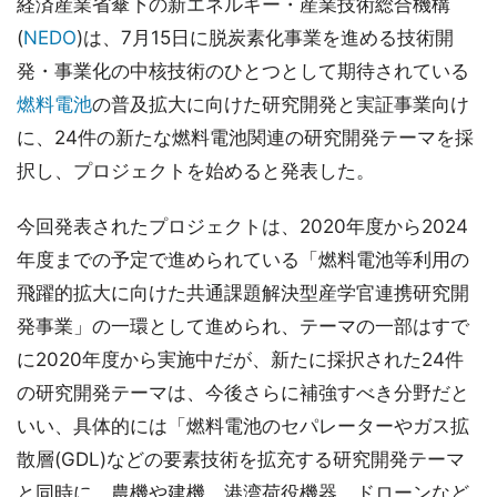
経済産業省傘下の新エネルギー・産業技術総合機構
(
NEDO
)は、7月15日に脱炭素化事業を進める技術開
発・事業化の中核技術のひとつとして期待されている
燃料電池
の普及拡大に向けた研究開発と実証事業向け
に、24件の新たな燃料電池関連の研究開発テーマを採
択し、プロジェクトを始めると発表した。
今回発表されたプロジェクトは、2020年度から2024
年度までの予定で進められている「燃料電池等利用の
飛躍的拡大に向けた共通課題解決型産学官連携研究開
発事業」の一環として進められ、テーマの一部はすで
に2020年度から実施中だが、新たに採択された24件
の研究開発テーマは、今後さらに補強すべき分野だと
いい、具体的には「燃料電池のセパレーターやガス拡
散層(GDL)などの要素技術を拡充する研究開発テーマ
と同時に、農機や建機、港湾荷役機器、ドローンなど