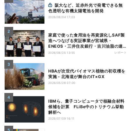
阪大など、近赤外光で発電できる無
色透明な有機太陽電池を開発
2026/08/04 17:03
家庭で使った食用油を再資源化しSAF製
造へつなげる実証事業が宮城県・
ENEOS・三井住友銀行・吉川油脂の連
携でスタート
レポート
2026/06/25 13:55
HBAが次世代バイオマス植物の初収穫を
実施 - 北海道が舞台のIT×GX
2026/05/28 07:00
IBMら、量子コンピュータで核融合材料
候補を計算 FLiBe中のトリチウム挙動
解析へ
2026/07/09 16:11