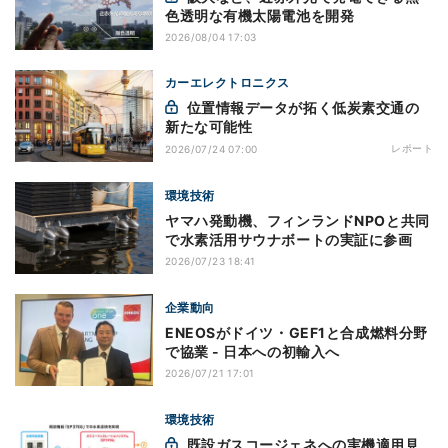
色透明な有機太陽電池を開発
2026/08/04 17:03
カーエレクトロニクス
位置情報データが拓く低炭素交通の
新たな可能性
レポート
2026/07/24 07:00
環境技術
ヤマハ発動機、フィンランドNPOと共同
で水素活用サウナボートの実証に参画
2026/07/23 18:41
企業動向
ENEOSがドイツ・GEF1と合成燃料分野
で協業 - 日本への初輸入へ
2026/07/21 17:01
環境技術
既設ガスコージェネへの実機適用見