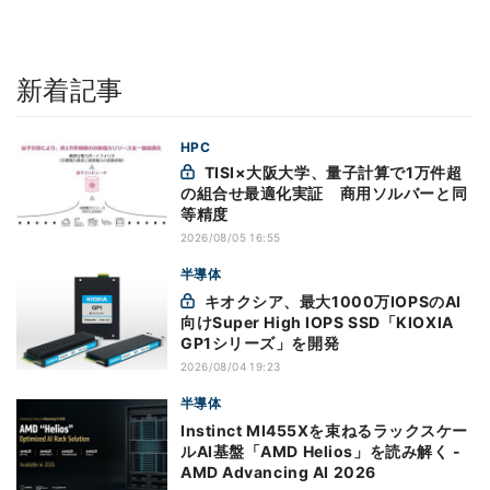
新着記事
HPC
TISI×大阪大学、量子計算で1万件超
の組合せ最適化実証 商用ソルバーと同
等精度
2026/08/05 16:55
半導体
キオクシア、最大1000万IOPSのAI
向けSuper High IOPS SSD「KIOXIA
GP1シリーズ」を開発
2026/08/04 19:23
半導体
Instinct MI455Xを束ねるラックスケー
ルAI基盤「AMD Helios」を読み解く -
AMD Advancing AI 2026