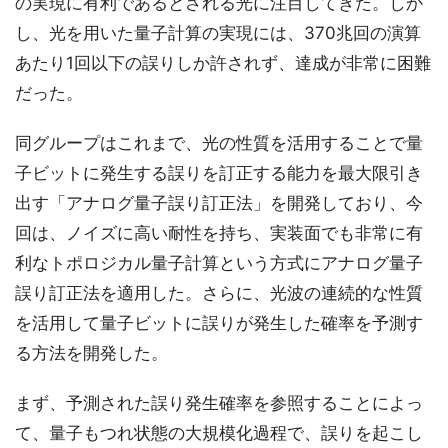
の実現に有利であるとされる光に注目してきた。しか
し、光を用いた量子計算の実現には、370兆回の演算
あたり1回以下の誤りしか許されず、達成が非常に困難
だった。
同グループはこれまで、光の性質を活用することで量
子ビットに発生する誤りを訂正する能力を最大限引き
出す「アナログ量子誤り訂正法」を開発しており、今
回は、ノイズに高い耐性を持ち、実装面でも非常に有
利なトポロジカル量子計算という方式にアナログ量子
誤り訂正法を適用した。さらに、光波の連続的な性質
を活用して量子ビットに誤りが発生した確率を予測す
る方法を開発した。
まず、予測された誤り発生確率を参照することによっ
て、量子もつれ状態の大規模化過程で、誤りを起こし