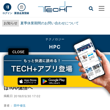
ログイン
新規会員登録
お知らせ
夏季休業期間のお問い合わせについて
テクノロジー
HPC
CLOSE
TECH+
テクノロジー
HPC
光量子コンピュータの実現へ一歩 - 誤り耐性は100億倍へ
光量子コンピュータの実現へ一歩 - 誤り耐性
は100億倍へ
掲載日
2018/05/30 17:02
著者：
田中省伍