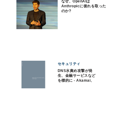
なぜ、OpenAIは
Anthropicに後れを取った
のか?
セキュリティ
DNS水責め攻撃が発
生、金融サービスなど
を標的に - Akamai、
2017年第1四半期のセ
キュリティレポートを
公開