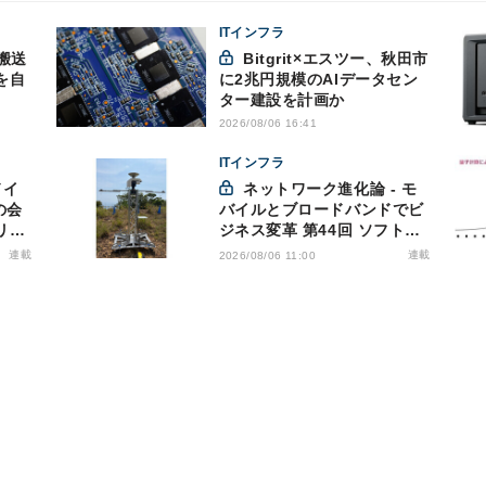
ITインフラ
搬送
Bitgrit×エスツー、秋田市
を自
に2兆円規模のAIデータセン
ター建設を計画か
2026/08/06 16:41
ITインフラ
ネットワーク進化論 - モ
の会
バイルとブロードバンドでビ
リス
ジネス変革 第44回 ソフトバ
洩対
ンクが「HAPS」のプレ商用
連載
連載
2026/08/06 11:00
サービス開始を表明、本格的
な商用展開のめどは