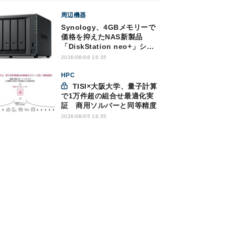
周辺機器
Synology、4GBメモリーで
価格を抑えたNAS新製品
「DiskStation neo+」シリ
ーズ
2026/08/06 16:35
HPC
TISI×大阪大学、量子計算
で1万件超の組合せ最適化実
証 商用ソルバーと同等精度
2026/08/05 16:55