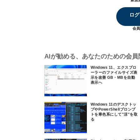
新規
ログ
会員
AIが勧める、あなたのための会員
Windows 11、エクスプロ
ーラーのファイルサイズ表
示を改善 GB・MBを自動
表示へ
Windows 11のデスクトッ
プやPowerShellプロンプ
トを寒色系にして"涼"を取
る