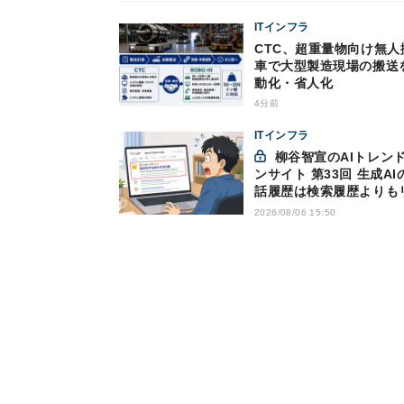
ITインフラ
CTC、超重量物向け無人
車で大型製造現場の搬送
動化・省人化
4分前
ITインフラ
柳谷智宣のAIトレンドイ
ンサイト 第33回 生成AI
話履歴は検索履歴よりも
キー？今のうちに情報漏
2026/08/06 15:50
策を万全にしておこう