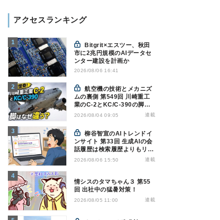
アクセスランキング
Bitgrit×エスツー、秋田
市に2兆円規模のAIデータセ
ンター建設を計画か
2026/08/06 16:41
航空機の技術とメカニズ
ムの裏側 第549回 川崎重工
業のC-2とKC/C-390の脚は
なぜ違う? - 降着装置は複雑
連載
2026/08/04 09:05
怪奇(5)|軍用輸送機(10)
柳谷智宣のAIトレンドイ
ンサイト 第33回 生成AIの会
話履歴は検索履歴よりもリス
キー？今のうちに情報漏洩対
連載
2026/08/06 15:50
策を万全にしておこう
情シスのタマちゃん３ 第55
回 出社中の猛暑対策！
連載
2026/08/05 11:00