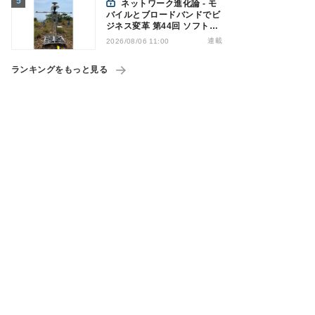
ネットワーク進化論 - モ
バイルとブロードバンドでビ
ジネス変革 第44回 ソフトバ
ンクが「HAPS」のプレ商用
連載
2026/08/06 11:00
サービス開始を表明、本格的
な商用展開のめどは
ランキングをもっと見る