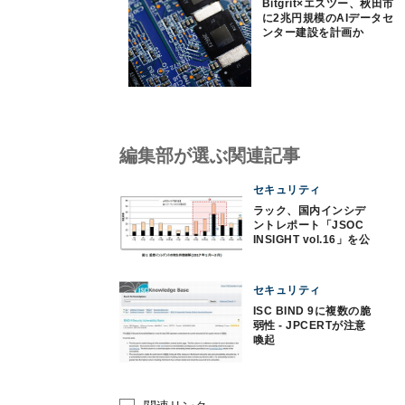
Bitgrit×エスツー、秋田市
に2兆円規模のAIデータセ
ンター建設を計画か
編集部が選ぶ関連記事
セキュリティ
ラック、国内インシデ
ントレポート「JSOC
INSIGHT vol.16」を公
開
セキュリティ
ISC BIND 9に複数の脆
弱性 - JPCERTが注意
喚起