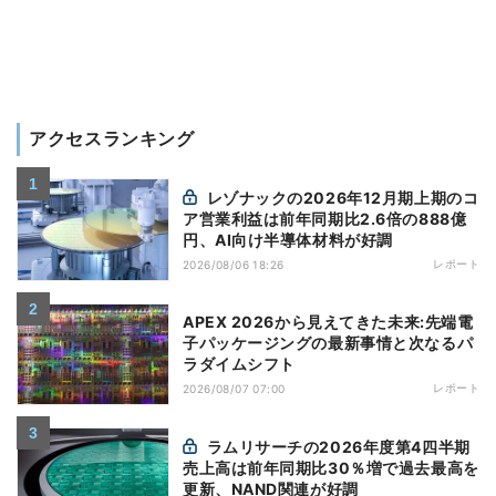
アクセスランキング
レゾナックの2026年12月期上期のコ
ア営業利益は前年同期比2.6倍の888億
円、AI向け半導体材料が好調
レポート
2026/08/06 18:26
APEX 2026から見えてきた未来:先端電
子パッケージングの最新事情と次なるパ
ラダイムシフト
レポート
2026/08/07 07:00
ラムリサーチの2026年度第4四半期
売上高は前年同期比30％増で過去最高を
更新、NAND関連が好調