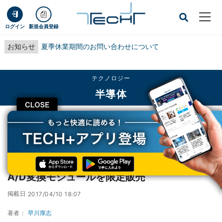
ログイン
新規会員登録
お知らせ
夏季休業期間のお問い合わせについて
テクノロジー
半導体
CLOSE
TECH+
テクノロジー
半導体
メカトラックス、Raspberry Pi専用の高精度A/D変換モジュールを限定販売
メカトラックス、Raspberry Pi専用の高精度
A/D変換モジュールを限定販売
掲載日
2017/04/10 18:07
著者：
早川厚志