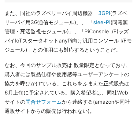
また、同社のラズベリーパイ周辺機器「
3GPi
(ラズベ
リーパイ用3G通信モジュール)」、 「
slee-Pi
(同電源
管理・死活監視モジュール)」、「PiConsole I/F(ラズ
パイIoTスタータキットanyPi向け汎用コンソール I/Fモ
ジュール)」との併用にも対応するということだ。
なお、今回のサンプル販売は 数量限定となっており、
購入者には製品仕様や使用感等ユーザーアンケートの
協力を呼びかけている。これらをふまえた正式販売は
6月上旬に予定されている。購入希望者は、同社Web
サイトの
問合せフォーム
から連絡する(amazonや同社
通販サイトからの販売は行われない)。