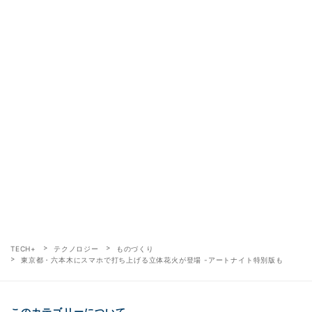
TECH+
テクノロジー
ものづくり
東京都・六本木にスマホで打ち上げる立体花火が登場 -アートナイト特別版も
このカテゴリーについて