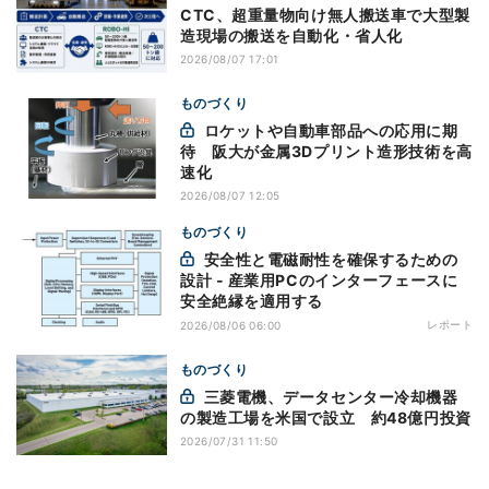
CTC、超重量物向け無人搬送車で大型製
造現場の搬送を自動化・省人化
2026/08/07 17:01
ものづくり
ロケットや自動車部品への応用に期
待 阪大が金属3Dプリント造形技術を高
速化
2026/08/07 12:05
ものづくり
安全性と電磁耐性を確保するための
設計 - 産業用PCのインターフェースに
安全絶縁を適用する
レポート
2026/08/06 06:00
ものづくり
三菱電機、データセンター冷却機器
の製造工場を米国で設立 約48億円投資
2026/07/31 11:50