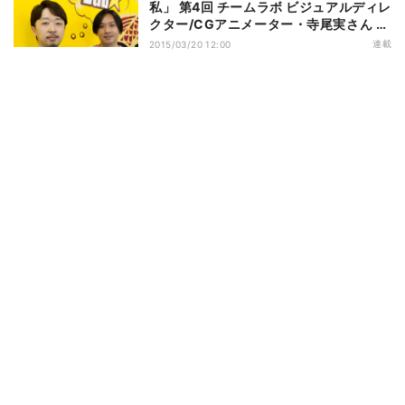
私」 第4回 チームラボ ビジュアルディレ
クター/CGアニメーター・寺尾実さん &
Web/UI/UXデザイナー・田村渡さん
連載
2015/03/20 12:00