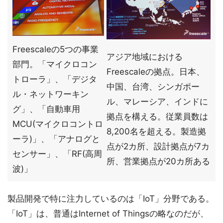
Freescaleの5つの事業
アジア地域における
部門。「マイクロコン
Freescaleの拠点。日本、
トローラ」、「デジタ
中国、台湾、シンガポー
ル・ネットワーキン
ル、マレーシア、インドに
グ」、「自動車用
拠点を構える。従業員数は
MCU(マイクロコントロ
8,200名を超える。製造拠
ーラ)」、「アナログと
点が2カ所、設計拠点が7カ
センサー」、「RF(高周
所、営業拠点が20カ所ある
波)」
製品開発で特に注力しているのは「IoT」分野である。
「IoT」は、普通はInternet of Thingsの略なのだが、