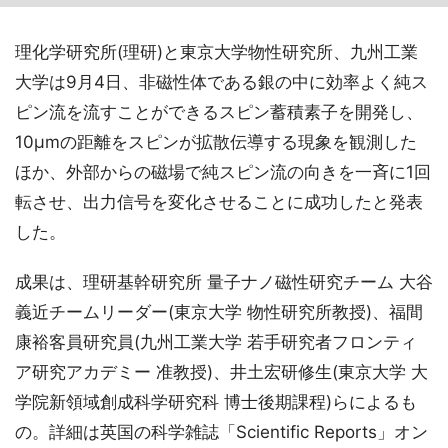
理化学研究所(理研)と東京大学物性研究所、九州工業
大学は9月4日、非磁性体である銀の中に効率よく純ス
ピン流を流すことができるスピン蓄積素子を開発し、
10μmの距離をスピンが拡散伝導する現象を観測した
ほか、外部からの磁場で純スピン流の向きを一斉に1回
転させ、出力信号を変化させることに成功したと発表
した。
成果は、理研基幹研究所 量子ナノ磁性研究チーム 大谷
義近チームリーダー(東京大学 物性研究所教授)、福間
康裕客員研究員(九州工業大学 若手研究者フロンティ
ア研究アカデミー 准教授)、井土宏研修生(東京大学 大
学院新領域創成科学研究科 博士後期課程)らによるも
の。詳細は英国の科学雑誌「Scientific Reports」オン