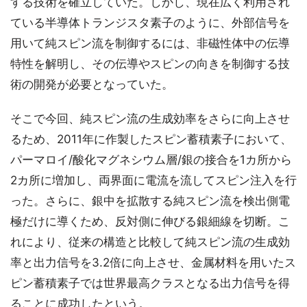
する技術を確立していた。しかし、現在広く利用され
ている半導体トランジスタ素子のように、外部信号を
用いて純スピン流を制御するには、非磁性体中の伝導
特性を解明し、その伝導やスピンの向きを制御する技
術の開発が必要となっていた。
そこで今回、純スピン流の生成効率をさらに向上させ
るため、2011年に作製したスピン蓄積素子において、
パーマロイ/酸化マグネシウム層/銀の接合を1カ所から
2カ所に増加し、両界面に電流を流してスピン注入を行
った。さらに、銀中を拡散する純スピン流を検出側電
極だけに導くため、反対側に伸びる銀細線を切断。こ
れにより、従来の構造と比較して純スピン流の生成効
率と出力信号を3.2倍に向上させ、金属材料を用いたス
ピン蓄積素子では世界最高クラスとなる出力信号を得
ることに成功したという。