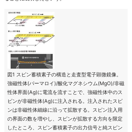
図1 スピン蓄積素子の構造と走査型電子顕微鏡像。
強磁性体(パーマロイ)/酸化マグネシウム(MgO)/非磁
性体界面(Ag)に電流を流すことで、強磁性体中のス
ピンが非磁性体(Ag)に注入される。注入されたスピ
ンは非磁性体細線に沿って拡散する。スピン注入用
の界面の数を増やし、スピンが拡散する方向を限定
したところ、スピン蓄積素子の出力信号と純スピン