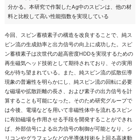
分かる。本研究で作製したAg中のスピンは、他の材
料と比較して高い性能指数を実現している
今回、スピン蓄積素子の構造を改良することで、純ス
ピン流の生成効率と出力信号の向上に成功した。スピ
ン蓄積素子は次世代の超高密度HDDを実現するための
再生磁気ヘッド技術として期待されており、その実用
化が待ち望まれている。また、純スピン流の拡散伝導
現象の普遍性を明らかにし、純スピン流の回転に必要
な磁場や拡散距離の長さ、および素子の出力信号を計
算することも可能になった。そのため研究グループで
は今後、電場などを用いて非磁性体中を流れるスピン
に有効磁場を作用させる手段を開発することができれ
ば、外部信号による出力信号の制御が可能となり、シ
リコンやグラフェンなどの半導体技術を上回る高速動