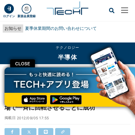
ログイン
新規会員登録
お知らせ
夏季休業期間のお問い合わせについて
テクノロジー
半導体
CLOSE
TECH+
テクノロジー
半導体
理研など、非磁性体中の磁気の向きを外部磁場で一斉に回転させることに成功
理研など、非磁性体中の磁気の向きを外部磁
場で一斉に回転させることに成功
掲載日
2012/09/05 17:55