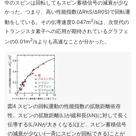
中のスピンは回転してもスピン蓄積信号の減衰が少な
かった。つまり、高い性能指数(ΔRπS/ΔR0S)で回転運
2
動をしている。その伝導速度0.047m
/sは、次世代の
トランジスタ素子への応用が期待されているグラフェ
2
ンの0.01m
/sよりも高速なことが分かった。
図4 スピンの回転運動の性能指数の拡散距離依存
性。スピンの拡散距離(L)が緩和長(λN)に対して長く
伝導する(L/λNが大きくなる)ほど、スピン蓄積信号
の減衰が少ない(一斉にスピンが回転できる)ことが