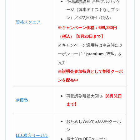
予備試験講座
合格フルパッケ
ージ（製本テキストなしプラ
ン）／822,800円（税込）
資格スクエア
※キャンペーン価格：699,380円
（税込）【8月20日まで】
※キャンペーン適用時は申込時にク
ーポンコード「
premium_15%
」を
入力
※説明会参加特典として割引クーポ
ンを配布中
再受講割引最大50％
【8月31日
伊藤塾
まで】
おためしWebで5,000円クーポ
ン
LEC東京リーガル
最大50％OFFクーポン