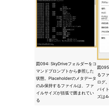
図094: SkyDriveフォルダーをコ
図09
マンドプロンプトから参照した
るフ
状態。Placeholderのメタデータ
ログ。
のみ保持するファイルは、ファ
バイ
イルサイズが括弧で囲まれてい
ズは4
る