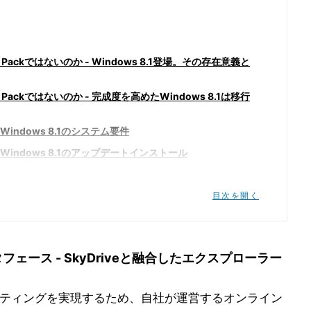
ice Packではないのか - Windows 8.1登場。その存在意義と
ice Packではないのか - 完成度を高めたWindows 8.1は移行
 Windows 8.1のシステム要件
- Windows 8.1のアップデートインストール
- Windows 8.1の新規インストール
インタフェース - 復活したスタートボタンは無用の長物
目次を開く
インタフェース - 使い勝手を考慮したスタート画面の改良
インタフェース - 範囲を広げたスマート検索とヒーローアンサー
ンタフェース - SkyDriveと融合したエクスプローラー
タフェース - SkyDriveと融合したエクスプローラー
インタフェース - 大幅に利用範囲が広がったロック画面
ティングを実現するため、自社が運営するオンライン
とIE 11 - 新たに加わったWindowsストアアプリ