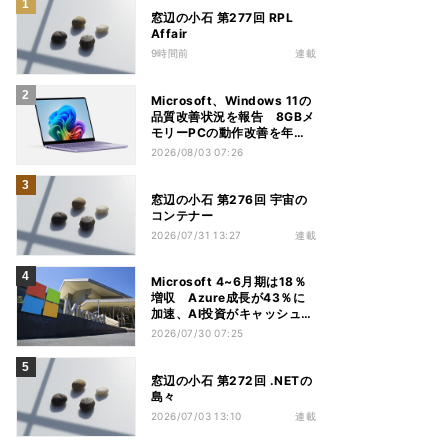
窓辺の小石 第277回 RPL
Affair
9時間前
連載
Microsoft、Windows 11の
品質改善状況を報告 8GBメ
モリーPCの動作改善を年内
推進
2026/08/03 07:26
窓辺の小石 第276回 宇宙の
コンテナー
2026/07/31 13:27
連載
Microsoft 4~6月期は18％
増収 Azure成長が43％に
加速、AI投資がキャッシュフ
ロー圧迫
2026/07/30 07:25
窓辺の小石 第272回 .NETの
島々
2026/07/03 13:10
連載