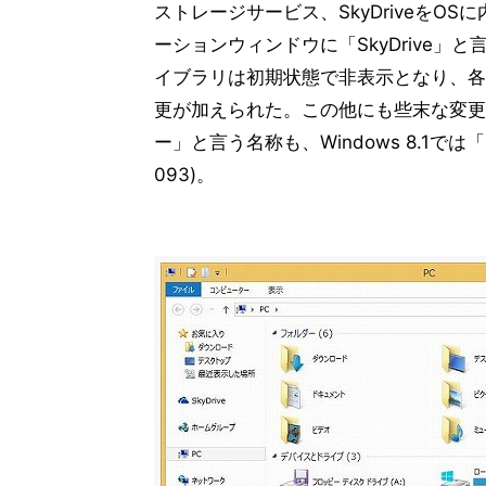
ストレージサービス、SkyDriveを
第4章 Windows 8.1の改良点/アプ
13
ーションウィンドウに「SkyDrive
第4章 Windows 8.1の改良点/アプリとIE
14
イブラリは初期状態で非表示となり、各
第4章 Windows 8.1の改良点/アプリとIE
15
更が加えられた。この他にも些末な変更点
第5章 Windows 8.1の改良点/シス
16
ー」と言う名称も、Windows 8.1では「
第5章 Windows 8.1の改良点/シス
17
093)。
第5章 Windows 8.1の改良点/シ
18
第5章 Windows 8.1の改良点/シス
19
第5章 Windows 8.1の改良点/シス
20