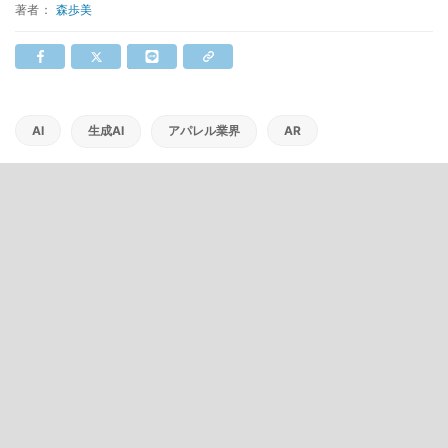
著者：
森歩美
AI
生成AI
アパレル業界
AR