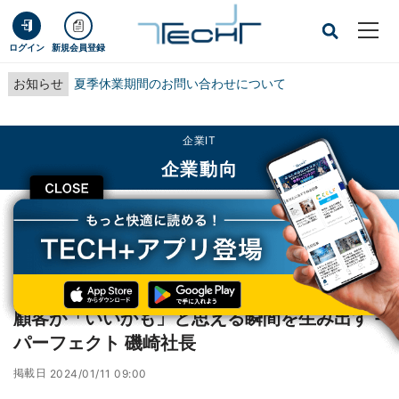
ログイン
新規会員登録
お知らせ
夏季休業期間のお問い合わせについて
企業IT
企業動向
CLOSE
TECH+
企業IT
企業動向
顧客が「いいかも」と思える瞬間を生み出す ‐ パーフェクト 磯崎社長
レポート
顧客が「いいかも」と思える瞬間を生み出す ‐
パーフェクト 磯崎社長
掲載日
2024/01/11 09:00