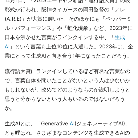
12月1日、「2023ユーキャン新語・流行語大賞」の表
彰式が行われ、阪神タイガースの岡田監督の「アレ
(A.R.E)」が大賞に輝いた。そのほかにも「ペッパーミ
ル・パフォーマンス」や「蛙化現象」など、2023年に
日本を沸かせた言葉がラインクインする中、「
生成
AI
」という言葉も上位10位に入選した。2023年は、企
業にとって生成AIと向き合う1年になったことだろう。
流行語大賞にランクインしているほど有名な言葉なの
で、言葉自体を聞いたことがないという人は少ないか
もしれないが、改めてどのようなものか説明しようと
思うと分からないという人もいるのではないだろう
か。
生成AIとは、「Generative
AI
(ジェネレーティブAI)」
とも呼ばれ、さまざまなコンテンツを生成できるAIの