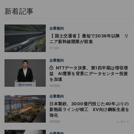
新着記事
企業動向
【 国土交通省 】最短で2036年以降 リ
ニア新幹線開業が前進
27分前
企業動向
NTTデータ決算、第1四半期は増収増
益 AI需要を背景にデータセンター投資
を加速
1時間前
企業動向
日本製鉄、3000億円投じた40年ぶりの
新熱延ラインが竣工 EV向け鋼板生産を
強化
2時間前
レポート
企業動向