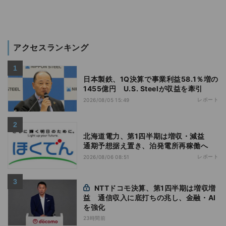
アクセスランキング
日本製鉄、1Q決算で事業利益58.1％増の
1455億円 U.S. Steelが収益を牽引
レポート
2026/08/05 15:49
北海道電力、第1四半期は増収・減益
通期予想据え置き、泊発電所再稼働へ
レポート
2026/08/06 08:51
NTTドコモ決算、第1四半期は増収増
益 通信収入に底打ちの兆し、金融・AI
を強化
23時間前