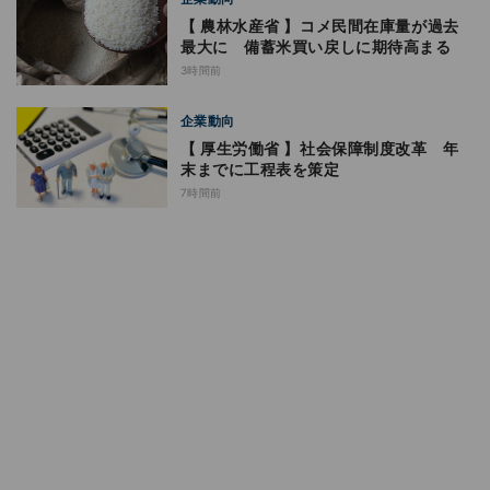
【 農林水産省 】コメ民間在庫量が過去
最大に 備蓄米買い戻しに期待高まる
3時間前
企業動向
【 厚生労働省 】社会保障制度改革 年
末までに工程表を策定
7時間前