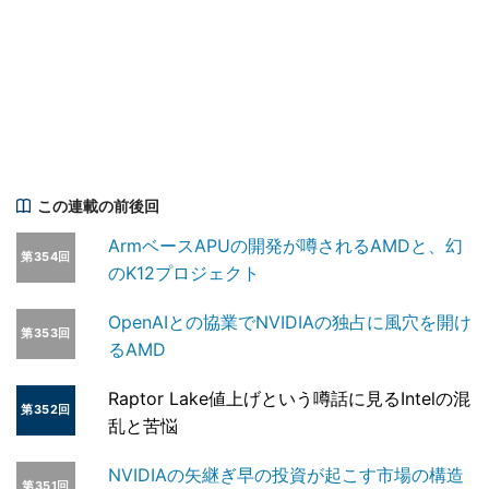
この連載の前後回
ArmベースAPUの開発が噂されるAMDと、幻
第354回
のK12プロジェクト
OpenAIとの協業でNVIDIAの独占に風穴を開け
第353回
るAMD
Raptor Lake値上げという噂話に見るIntelの混
第352回
乱と苦悩
NVIDIAの矢継ぎ早の投資が起こす市場の構造
第351回