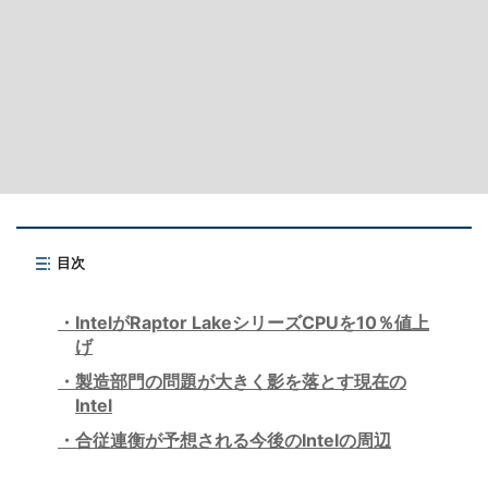
目次
IntelがRaptor LakeシリーズCPUを10％値上
げ
製造部門の問題が大きく影を落とす現在の
Intel
合従連衡が予想される今後のIntelの周辺