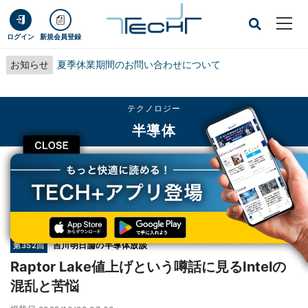
ログイン
新規会員登録
お知らせ
夏季休業期間のお問い合わせについて
テクノロジー
半導体
CLOSE
TECH+
テクノロジー
半導体
Raptor Lake値上げという噂話に見るIntelの混乱と苦悩
連載
吉川明日論の半導体放談
第352回
Raptor Lake値上げという噂話に見るIntelの
混乱と苦悩