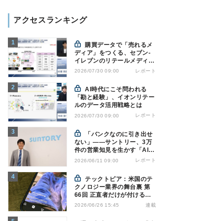
アクセスランキング
購買データで「売れるメ
ディア」をつくる、セブン-
イレブンのリテールメディア
戦略
レポート
2026/07/30 09:00
AI時代にこそ問われる
「勘と経験」、イオンリテー
ルのデータ活用戦略とは
レポート
2026/07/30 09:00
「バンクなのに引き出せ
ない」――サントリー、3万
件の営業知見を生かす「AI軍
師」とは
レポート
2026/06/11 09:00
テックトピア：米国のテ
クノロジー業界の舞台裏 第
66回 正直者だけが付けるAI
ラベル - Instagramの透明性
連載
2026/06/26 15:45
はなぜ逆効果になり得るのか