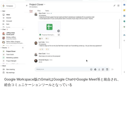
Google Workspace版のGmailはGoogle ChatやGoogle Meet等と統合され、
総合コミュニケーションツールとなっている