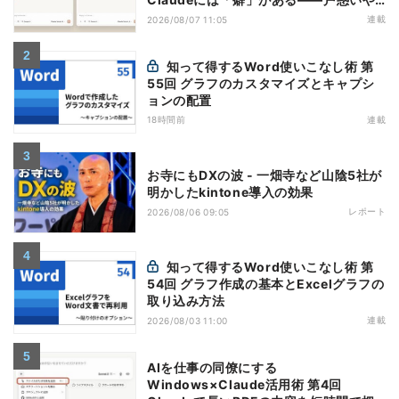
すい7つの仕様
連載
2026/08/07 11:05
知って得するWord使いこなし術 第
55回 グラフのカスタマイズとキャプシ
ョンの配置
18時間前
連載
お寺にもDXの波 - 一畑寺など山陰5社が
明かしたkintone導入の効果
レポート
2026/08/06 09:05
知って得するWord使いこなし術 第
54回 グラフ作成の基本とExcelグラフの
取り込み方法
連載
2026/08/03 11:00
AIを仕事の同僚にする
Windows×Claude活用術 第4回