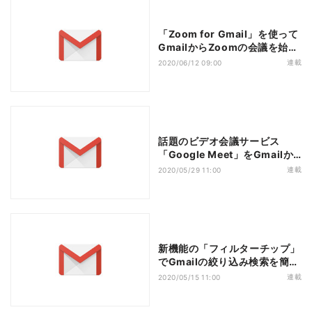
「Zoom for Gmail」を使って
GmailからZoomの会議を始め
やすく
連載
2020/06/12 09:00
話題のビデオ会議サービス
「Google Meet」をGmailか
ら利用する
連載
2020/05/29 11:00
新機能の「フィルターチップ」
でGmailの絞り込み検索を簡単
に
連載
2020/05/15 11:00