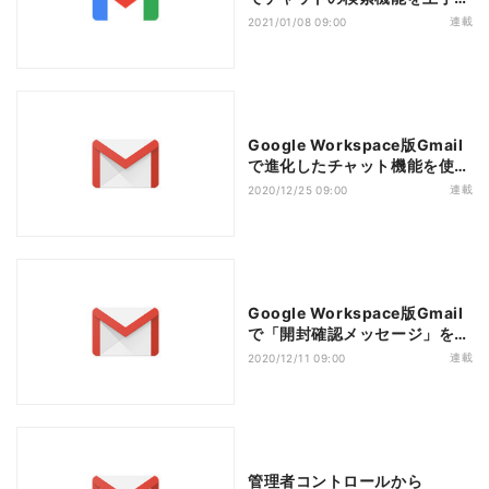
活用する
連載
2021/01/08 09:00
Google Workspace版Gmail
で進化したチャット機能を使っ
てみよう
連載
2020/12/25 09:00
Google Workspace版Gmail
で「開封確認メッセージ」を使
う
連載
2020/12/11 09:00
管理者コントロールから