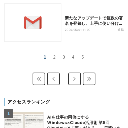
新たなアップデートで複数の署
名を登録し、上手に使い分けよ
う
連載
2020/05/01 11:00
1
2
3
4
5
アクセスランキング
AIを仕事の同僚にする
Windows×Claude活用術 第5回
Claudeには「癖」がある――戸惑いや