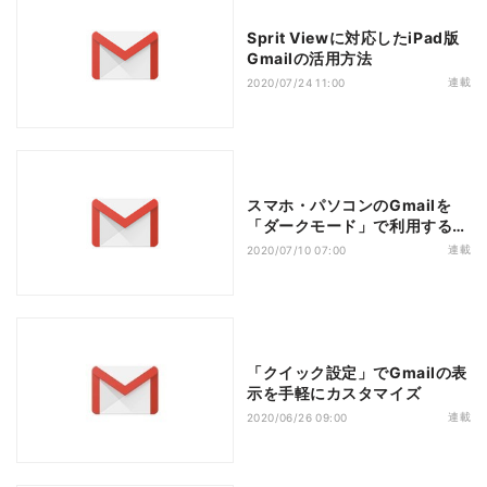
Sprit Viewに対応したiPad版
Gmailの活用方法
連載
2020/07/24 11:00
スマホ・パソコンのGmailを
「ダークモード」で利用する方
法
連載
2020/07/10 07:00
「クイック設定」でGmailの表
示を手軽にカスタマイズ
連載
2020/06/26 09:00