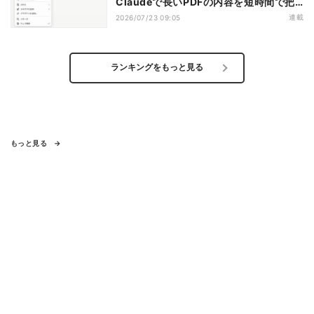
Claudeで長いPDFの内容を短時間で把
握する
連載
2026/07/23 09:05
ランキングをもっと見る
もっと見る