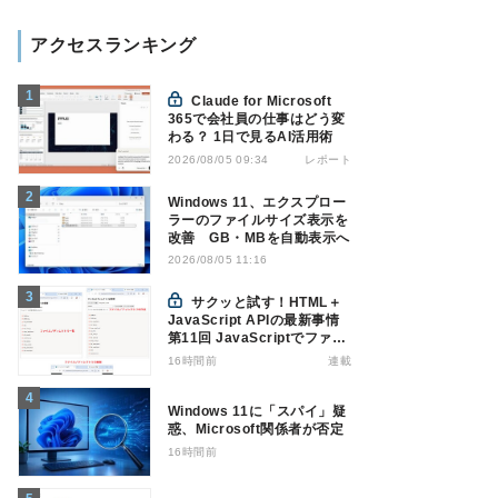
アクセスランキング
Claude for Microsoft
365で会社員の仕事はどう変
わる？ 1日で見るAI活用術
レポート
2026/08/05 09:34
Windows 11、エクスプロー
ラーのファイルサイズ表示を
改善 GB・MBを自動表示へ
2026/08/05 11:16
サクッと試す！HTML＋
JavaScript APIの最新事情
第11回 JavaScriptでファイ
ル管理！Origin Private File
16時間前
連載
Systemを活用する
Windows 11に「スパイ」疑
惑、Microsoft関係者が否定
16時間前