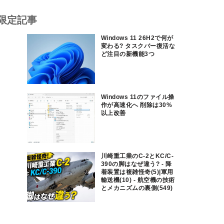
限定記事
Windows 11 26H2で何が
変わる? タスクバー復活な
ど注目の新機能3つ
Windows 11のファイル操
作が高速化へ 削除は30%
以上改善
川崎重工業のC-2とKC/C-
390の脚はなぜ違う? - 降
着装置は複雑怪奇(5)|軍用
輸送機(10) - 航空機の技術
とメカニズムの裏側(549)