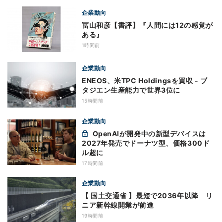
企業動向
冨山和彦【書評】『人間には12の感覚が
ある』
1時間前
企業動向
ENEOS、米TPC Holdingsを買収 - ブ
タジエン生産能力で世界3位に
15時間前
企業動向
OpenAIが開発中の新型デバイスは
2027年発売でドーナツ型、価格300ド
ル超に
17時間前
企業動向
【 国土交通省 】最短で2036年以降 リ
ニア新幹線開業が前進
19時間前