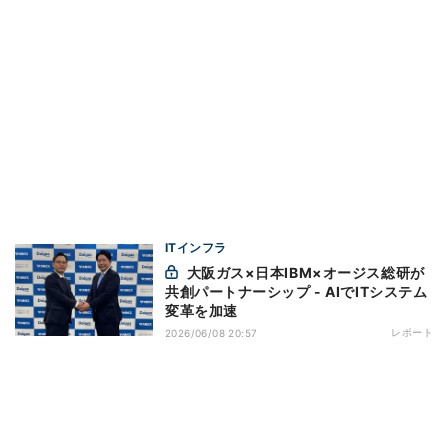
ITインフラ
大阪ガス×日本IBM×オージス総研が
共創パートナーシップ - AIでITシステム
変革を加速
レポート
2026/06/08 20:57