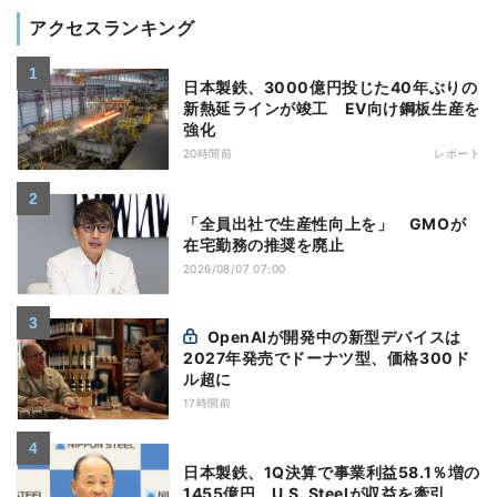
アクセスランキング
日本製鉄、3000億円投じた40年ぶりの
新熱延ラインが竣工 EV向け鋼板生産を
強化
20時間前
レポート
「全員出社で生産性向上を」 GMOが
在宅勤務の推奨を廃止
2026/08/07 07:00
OpenAIが開発中の新型デバイスは
2027年発売でドーナツ型、価格300ド
ル超に
17時間前
日本製鉄、1Q決算で事業利益58.1％増の
1455億円 U.S. Steelが収益を牽引