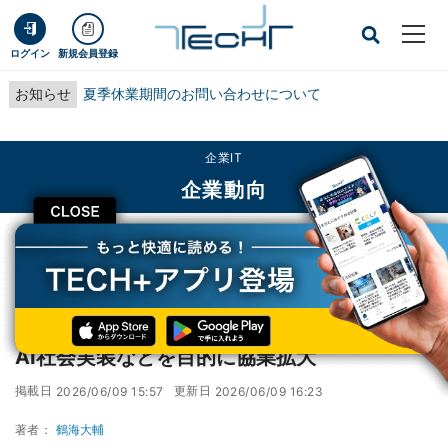
ログイン
新規会員登録
お知らせ
夏季休業期間のお問い合わせについて
企業IT
企業動向
CLOSE
TECH+
企業IT
企業動向
日立とGoogle Cloud、FDEによるフィジカルAI社会実装などを目的に協業拡大
日立とGoogle Cloud、FDEによるフィジカル
AI社会実装などを目的に協業拡大
掲載日
更新日
2026/06/09 15:57
2026/06/09 16:23
著者：
鶴海大輔