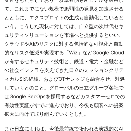
変化をもたらしており、攻撃者側もAIモデルを活用し
て、これまでにない規模で脆弱性の発見を加速させる
とともに、エクスプロイトの生成も自動化していると
いう。こうした現状に対しては、自立型の次世代セキ
ュリティソリューションを市場へと提供するといい、
クラウドやAIのリスクに対する包括的な可視化と自動
的なリスク低減を実現する「Wiz」などGoogle Cloud
が有するセキュリティ技術と、鉄道・電力・金融など
の社会インフラを支えてきた日立のミッションクリテ
ィカルSIの経験、およびOTナレッジを融合させ、対処
していくとのこと。グローバルの日立グループ各社で
はGoogle SecOpsを採用するなどカスタマーゼロでの
有効性実証がすでに進んでおり、今後も顧客への提案
拡大に向けて取り組んでいくとした。
また日立によれば、今後最前線で培われる実践的なAI