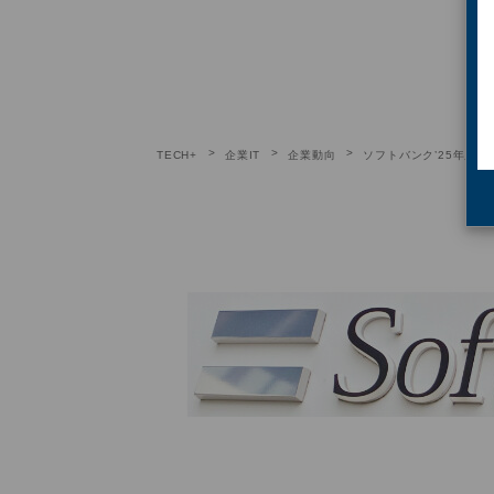
TECH+
企業IT
企業動向
ソフトバンク’25年度