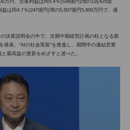
,000万円、営業利益は同5.4％(536億円)増の1兆425億
同4.7％(247億円)増の5,507億円5,900万円で、過
けの決算説明会の中で、次期中期経営計画の柱となる新
iety」を発表。“AIの社会実装”を推進し、期間中の連結営業
億円達成と最高益の更新をめざすと述べた。