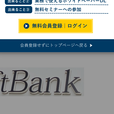
決算は増収増益、過去最高の純利益 新戦略でAI社会実装推進