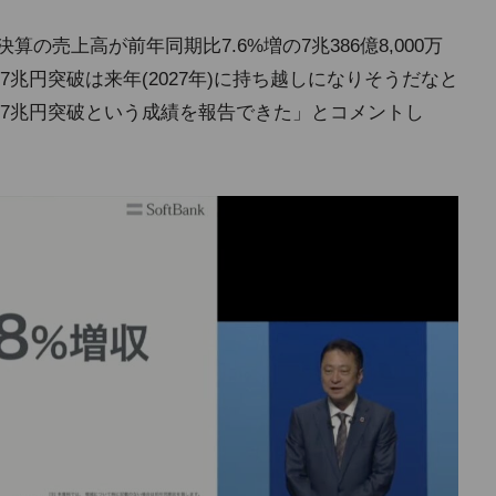
算の売上高が前年同期比7.6%増の7兆386億8,000万
兆円突破は来年(2027年)に持ち越しになりそうだなと
7兆円突破という成績を報告できた」とコメントし