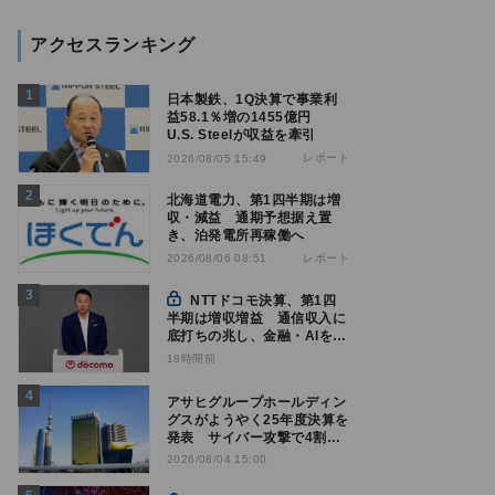
アクセスランキング
日本製鉄、1Q決算で事業利
益58.1％増の1455億円
U.S. Steelが収益を牽引
レポート
2026/08/05 15:49
北海道電力、第1四半期は増
収・減益 通期予想据え置
き、泊発電所再稼働へ
レポート
2026/08/06 08:51
NTTドコモ決算、第1四
半期は増収増益 通信収入に
底打ちの兆し、金融・AIを強
化
18時間前
アサヒグループホールディン
グスがようやく25年度決算を
発表 サイバー攻撃で4割減
益
2026/08/04 15:00