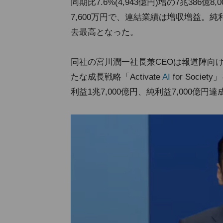
同期比7.6%(4,943億円)増の7兆386億8
7,600万円で、連結業績は増収増益。純利益は
去最高となった。
同社の宮川潤一社長兼CEOは報道陣向
たな成長戦略「Activate
AI
for Soc
利益1兆7,000億円、純利益7,000