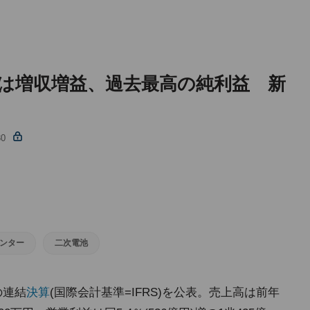
算は増収増益、過去最高の純利益 新
30
ンター
二次電池
の連結
決算
(国際会計基準=IFRS)を公表。売上高は前年